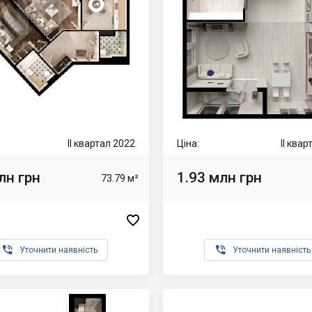
II квартал 2022
Ціна:
II ква
лн грн
1.93 млн грн
73.79 м²



Уточнити наявність
Уточнити наявність