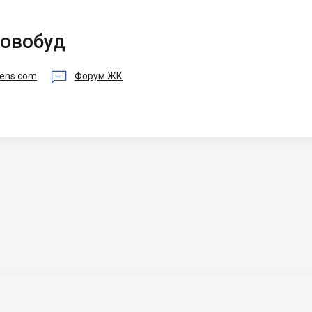
Новобуд

dens.com
Форум ЖК