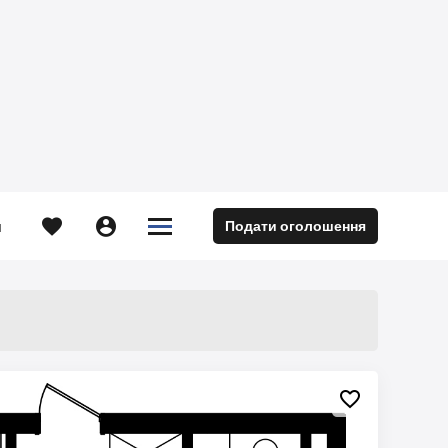





Подати оголошення
м
