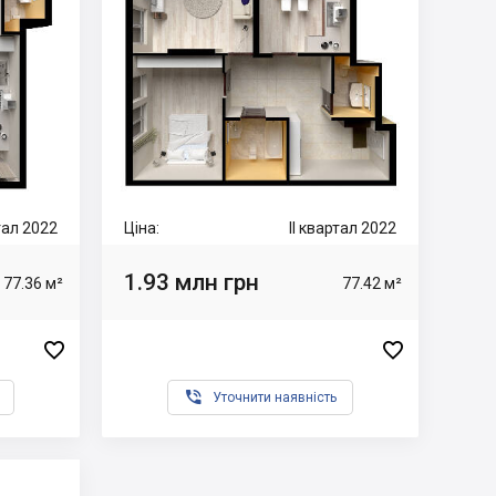
ртал 2022
Ціна:
II квартал 2022
1.93 млн грн
77.36 м²
77.42 м²



Уточнити наявність