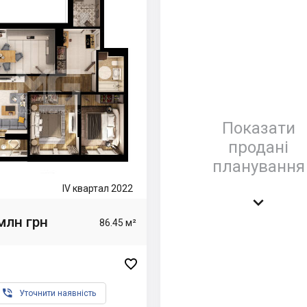
Показати
продані
планування
IV квартал 2022

млн грн
86.45 м²


Уточнити наявність