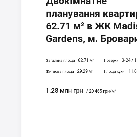
Двокімнатне
планування кварти
62.71 м² в ЖК Madi
Gardens, м. Бровар
62.71 м²
3-24
/
1
Загальна площа
Поверхи
29.29 м²
11.6
Житлова площа
Площа кухні
1.28 млн грн
/ 20 465 грн/м²