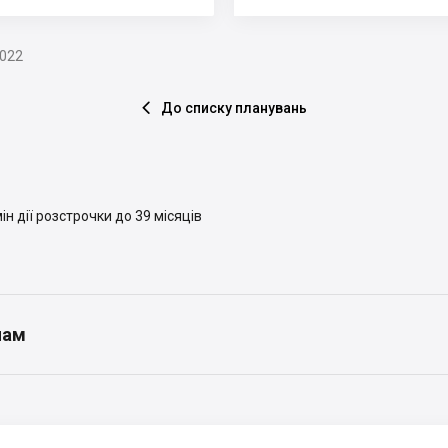
2022
До списку планувань

н дії розстрочки до 39 місяців
нам