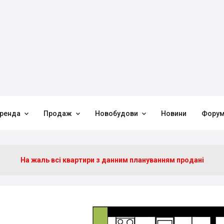



ренда
Продаж
Новобудови
Новини
Фору
На жаль всі квартири з данним плануванням продані