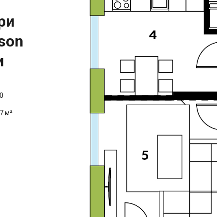
ри
son
и
0
7 м²