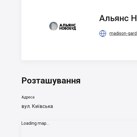
Альянс Новобуд
Альянс 

madison-gar
Розташування
Адреса
вул. Київська
Loading map...