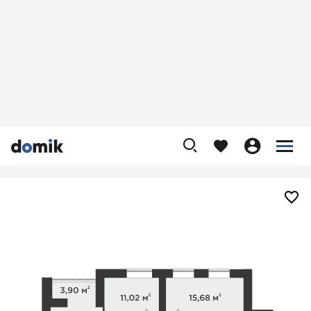









