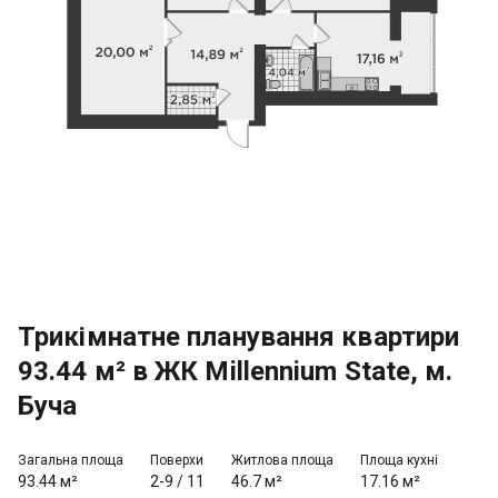
Трикімнатне планування квартири
93.44 м² в ЖК Millennium State, м.
Буча
Загальна площа
Поверхи
Житлова площа
Площа кухні
93.44 м²
2-9
/
11
46.7 м²
17.16 м²