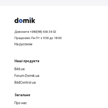



Дзвонити
+380(98) 656 34 02
Працюємо
Пн-Пт з 9:00 до 18:00
На русском
Наші продукти
Bild.ua
Forum.Domik.ua
BildControl.ua
Загальне
Про нас