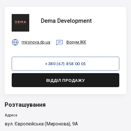
Dema
Dema Development
Development


mironova.dp.ua
Форум ЖК
+380 (67) 858 00 01
ВІДДІЛ ПРОДАЖУ
Розташування
Адреса
вул. Європейська (Миронова), 9А