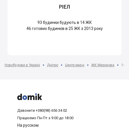
РІЕЛ
93
будинки будують в 14 ЖК
46
готових будинків в 25 ЖК з 2013 року
Новобудови в Україні
Дніпро
Центр мкр-н
ЖК Миронова
1-кі



Дзвонити
+380(98) 656 34 02
Працюємо
Пн-Пт з 9:00 до 18:00
На русском