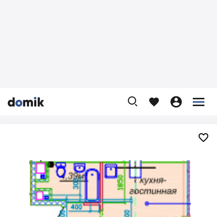









