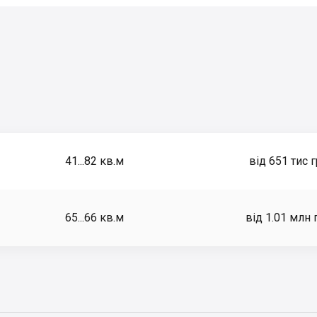
41...82
кв.м
від 651 тис 
65...66
кв.м
від 1.01 млн 