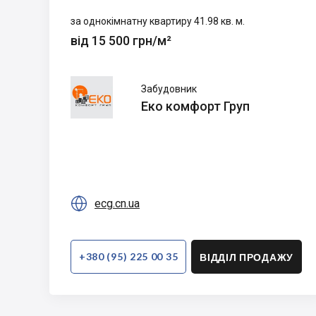
за однокімнатну квартиру 41.98 кв. м.
від 15 500 грн/м²
Еко
Забудовник
комфорт
Еко комфорт Груп
Груп

ecg.cn.ua
+380 (95) 225 00 35
ВІДДІЛ ПРОДАЖУ