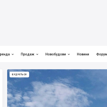



ренда
Продаж
Новобудови
Новини
Фору
БУДУЄТЬСЯ