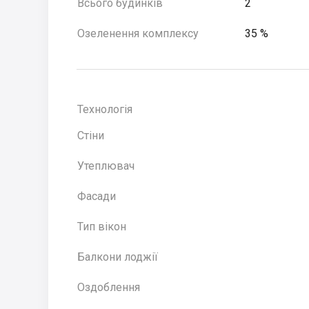
Всього будинків
2
Озеленення комплексу
35 %
Технологія
Стіни
Утеплювач
Фасади
Тип вікон
Балкони лоджії
Оздоблення