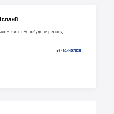
Іспанії
илем життя. Новобудови регіону,
+34624407828