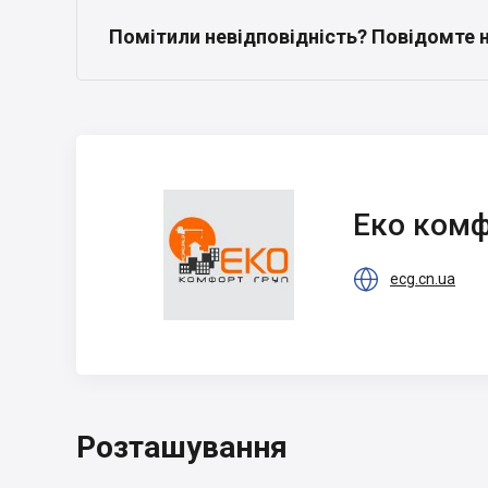
Помітили невідповідність? Повідомте 
Еко комфорт Груп
Еко комф

ecg.cn.ua
Розташування