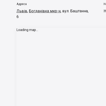
Адреса
Н
Львів
,
Богданівка мкр-н
,
вул. Баштанна,
Н
6
Loading map...