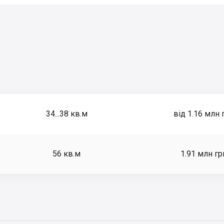
34...38
кв.м
від 1.16 млн 
56
кв.м
1.91 млн гр