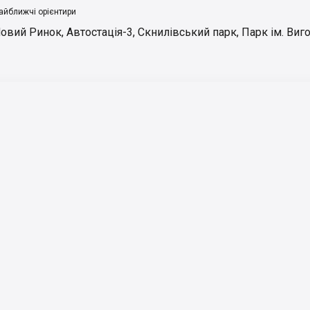
айближчі орієнтири
овий Ринок
,
Автостація-3
,
Скнилівський парк
,
Парк ім. Виг