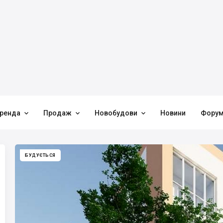



ренда
Продаж
Новобудови
Новини
Фору
БУДУЄТЬСЯ