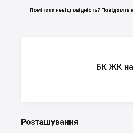
Помітили невідповідність? Повідомте 
БК ЖК на вул.
Баштанна, 6
БК ЖК на
Розташування