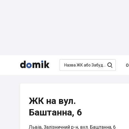




О
ЖК на вул.
Баштанна, 6
Львів, Залізничний р-н, вул. Баштанна, 6