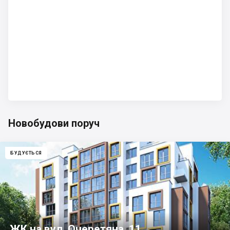
Новобудови поруч
БУДУЄТЬСЯ
ЖК на вул. Очеретяна, 11