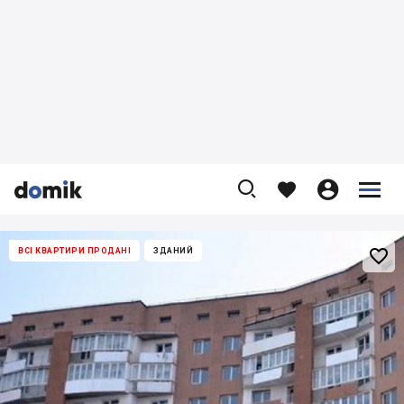










ВСІ КВАРТИРИ ПРОДАНІ
ЗДАНИЙ