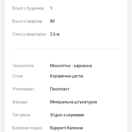
Всього будинків
1
Всього квартир
80
Стелі у квартирах
2.6 м
Технологія
Монолітно - каркасна
Стіни
Керамічна цегла
Утеплювач
Пінопласт
Фасади
Мінеральна штукатурка
Тип вікон
Згідно з нормами
Балкони лоджії
Відкриті балкони