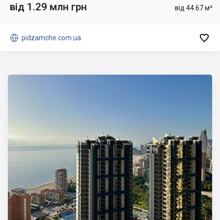
від 1.29 млн грн
від 44.67 м²


pidzamche.com.ua