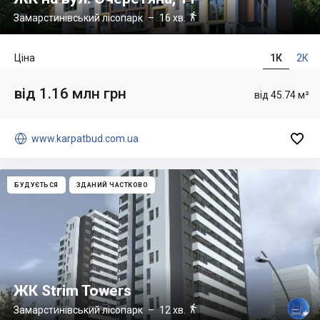

Замарстинівський лісопарк
– 16 хв.
Ціна
1К
2К
від 1.16 млн грн
від 45.74 м²


www.karpatbud.com.ua
БУДУЄТЬСЯ
ЗДАНИЙ ЧАСТКОВО
ЖК Strim Towers

Замарстинівський лісопарк
– 12 хв.