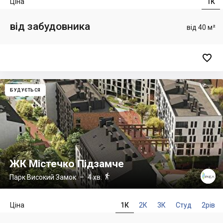
Ціна
1К
від забудовника
від 40 м²

БУДУЄТЬСЯ
ЖК Містечко Підзамче

Парк Високий Замок
– 4 хв.
Ціна
1К
2К
3К
Студ
2рів