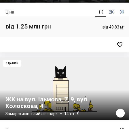
Ціна
1К
2К
3К
від 1.25 млн грн
від 49.83 м²

ЗДАНИЙ
ЖК на вул. Ільмова, 7, 9, вул.
Колоскова, 4

Замарстинівський лісопарк
– 14 хв.