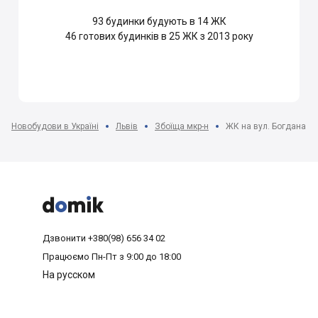
93
будинки будують в 14 ЖК
46
готових будинків в 25 ЖК з 2013 року
Новобудови в Україні
Львів
Збоїща мкр-н
ЖК на вул. Богдана Х



Дзвонити
+380(98) 656 34 02
Працюємо
Пн-Пт з 9:00 до 18:00
На русском