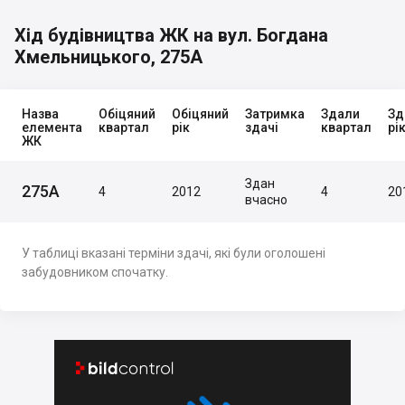
Хід будівництва ЖК на вул. Богдана
Хмельницького, 275А
Назва
Обіцяний
Обіцяний
Затримка
Здали
Зд
елемента
квартал
рік
здачі
квартал
рі
ЖК
Здан
275А
4
2012
4
20
вчасно
У таблиці вказані терміни здачі, які були оголошені
забудовником спочатку.

