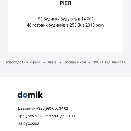
РІЕЛ
93
будинки будують в 14 ЖК
46
готових будинків в 25 ЖК з 2013 року
Новобудови в Україні
Львів
Збоїща мкр-н
ЖК на вул. Ільмова, 7,



Дзвонити
+380(98) 656 34 02
Працюємо
Пн-Пт з 9:00 до 18:00
На русском