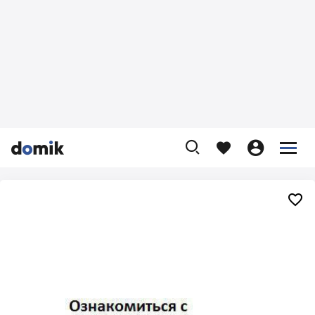









