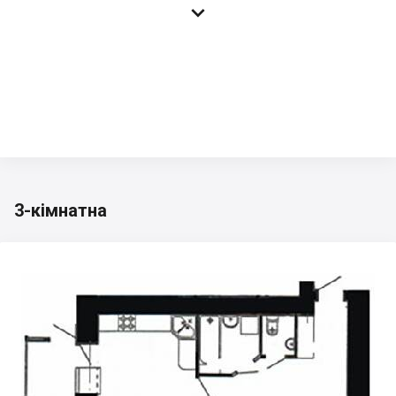

3-кімнатна