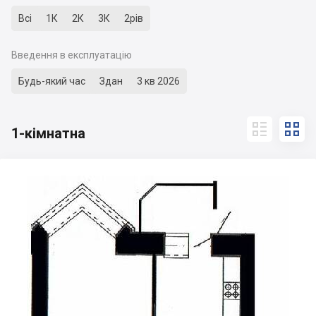
Всі
1К
2К
3К
2рів
Введення в експлуатацію
Будь-який час
Здан
3 кв 2026


1-кімнатна