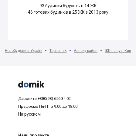
93
будинки будують в 14 ЖК
46
готових будинків в 25 ЖК з 2013 року
Новобудови в Україні
Тернопіль
Аляску район
ЖК на вул. Київсь



Дзвонити
+380(98) 656 34 02
Працюємо
Пн-Пт з 9:00 до 18:00
На русском
Наші продукти