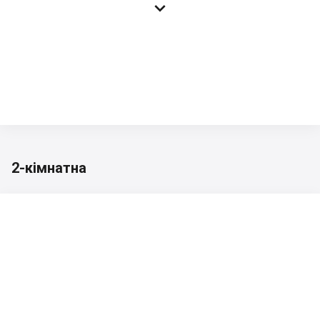

2-кімнатна