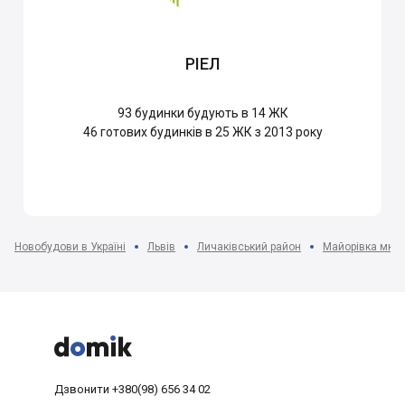
РІЕЛ
93
будинки будують в 14 ЖК
46
готових будинків в 25 ЖК з 2013 року
Новобудови в Україні
Львів
Личаківський район
Майорівка мкр-



Дзвонити
+380(98) 656 34 02