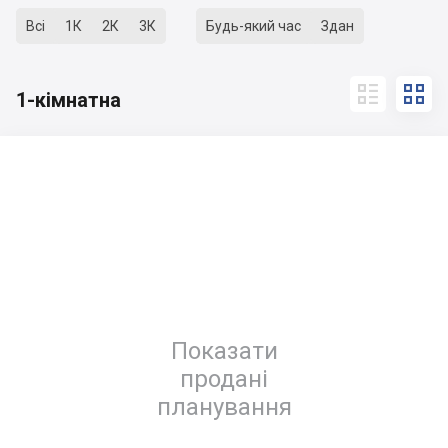
Всі
1К
2К
3К
Будь-який час
Здан


1-кімнатна
Показати
продані
планування