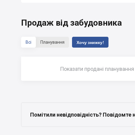
Продаж від забудовника
Всі
Планування
Хочу знижку!
Показати продані планування
Помітили невідповідність? Повідомте 