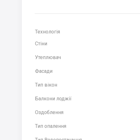
Технологія
Стіни
Утеплювач
Фасади
Тип вікон
Балкони лоджії
Оздоблення
Тип опалення
Тип Водопостачання