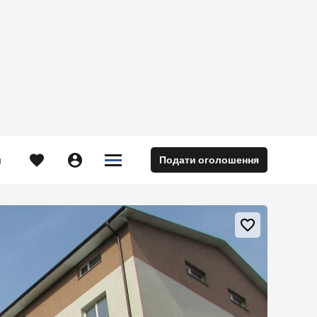





Подати оголошення
м
