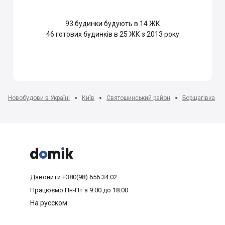
93
будинки будують в 14 ЖК
46
готових будинків в 25 ЖК з 2013 року
Новобудови в Україні
Київ
Святошинський район
Борщагівка



Дзвонити
+380(98) 656 34 02
Працюємо
Пн-Пт з 9:00 до 18:00
На русском