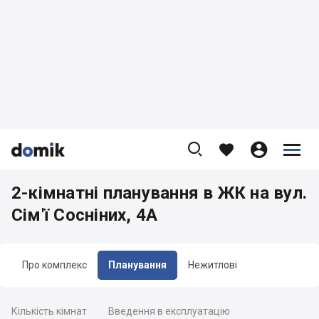









2-кімнатні планування в ЖК на вул.
Сім'ї Сосніних, 4А
Про комплекс
Планування
Нежитлові
Кількість кімнат
Введення в експлуатацію