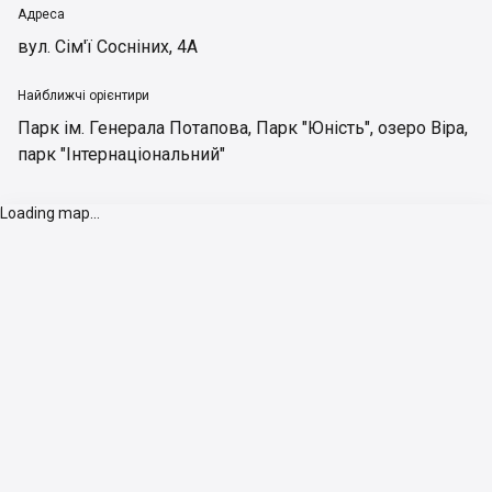
Адреса
вул. Сім'ї Сосніних, 4А
Найближчі орієнтири
Парк ім. Генерала Потапова
,
Парк "Юність"
,
озеро Віра
,
парк "Інтернаціональний"
Loading map...