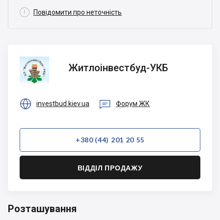

Повідомити про неточність
Житлоінвестбуд-
Житлоінвестбуд-УКБ
УКБ


investbud.kiev.ua
Форум ЖК
+380 (44) 201 20 55
ВІДДІЛ ПРОДАЖУ
Розташування