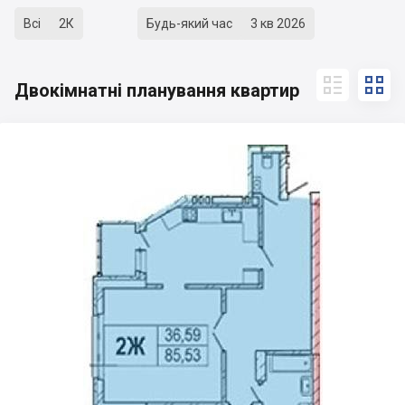
Всі
2К
Будь-який час
3 кв 2026


Двокімнатні планування квартир