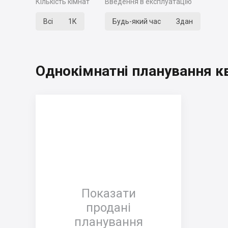
Кількість кімнат
Введення в експлуатацію
Всі
1К
Будь-який час
Здан
Однокімнатні планування к
Показати
продані
планування