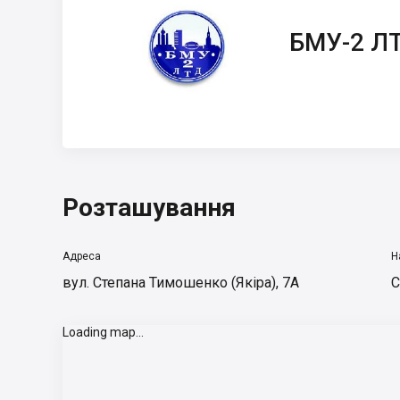
БМУ-2 ЛТД
БМУ-2 Л
Розташування
Адреса
Н
вул. Степана Тимошенко (Якіра), 7А
С
Loading map...