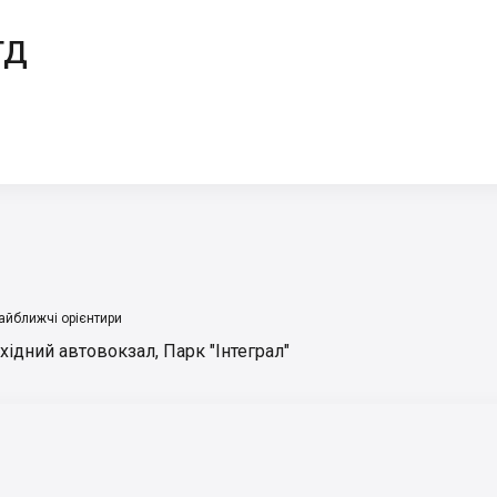
ТД
айближчі орієнтири
хідний автовокзал
,
Парк "Інтеграл"