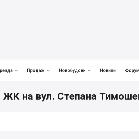



ренда
Продаж
Новобудови
Новини
Фору
 ЖК на вул. Степана Тимошен