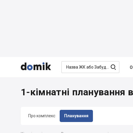




О
1-кімнатні планування в
Про комплекс
Планування