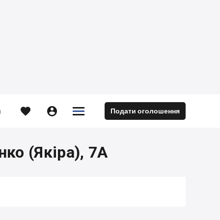





Подати оголошення
м
ко (Якіра), 7А