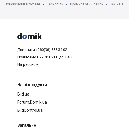
Новобудови в Україні
Тернопіль
Промисловий район
ЖК на вул.



Дзвонити
+380(98) 656 34 02
Працюємо
Пн-Пт з 9:00 до 18:00
На русском
Наші продукти
Bild.ua
Forum.Domik.ua
BildControl.ua
Загальне