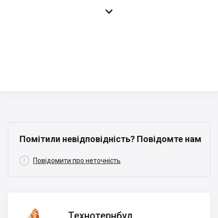

Помітили невідповідність? Повідомте нам

Повідомити про неточність
Технотернбуд
Технотернбуд