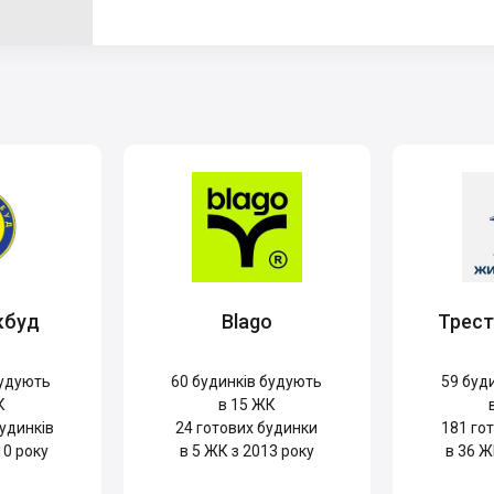
кбуд
Blago
Трес
удують
60
будинків будують
59
буди
К
в 15 ЖК
удинків
24
готових будинки
181
гот
10 року
в 5 ЖК з 2013 року
в 36 Ж