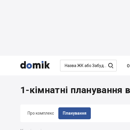




О
1-кімнатні планування в
Про комплекс
Планування