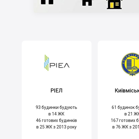
РІЕЛ
Київмісь
93
будинки будують
61
будинок б
в 14 ЖК
в 21 Ж
46
готових будинків
167
готових б
в 25 ЖК з 2013 року
в 76 ЖК з 20