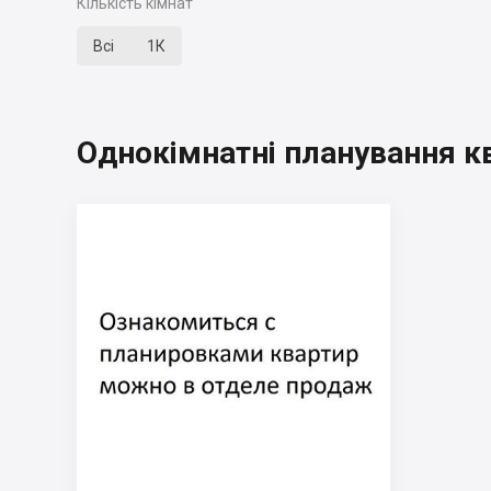
Кількість кімнат
Всі
1К
Однокімнатні планування к