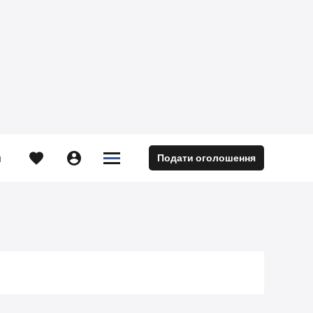





Подати оголошення
м
9