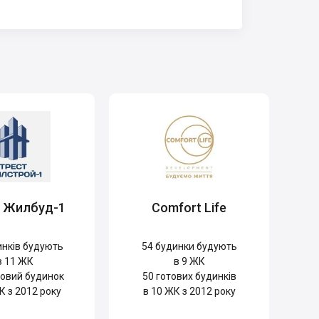
т Жилбуд-1
Comfort Life
нків будують
54
будинки будують
в 11 ЖК
в 9 ЖК
овий будинок
50
готових будинків
К з 2012 року
в 10 ЖК з 2012 року