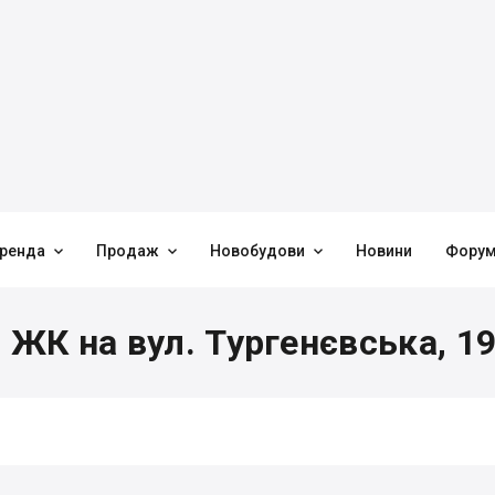



ренда
Продаж
Новобудови
Новини
Фору
 ЖК на вул. Тургенєвська, 1