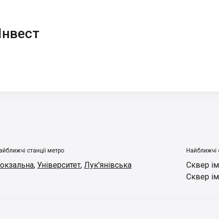
Інвест
айближчі станції метро
Найближчі 
окзальна
,
Університет
,
Лук'янівська
Сквер ім
Сквер ім