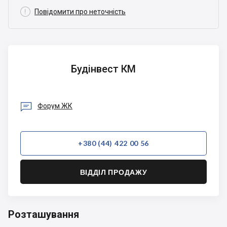

Повідомити про неточність
Будінвест
Будінвест КМ
КМ

Форум ЖК
+380 (44) 422 00 56
ВІДДІЛ ПРОДАЖУ
Розташування