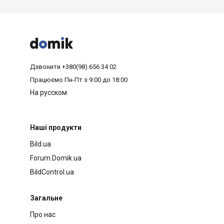



Дзвонити
+380(98) 656 34 02
Працюємо
Пн-Пт з 9:00 до 18:00
На русском
Наші продукти
Bild.ua
Forum.Domik.ua
BildControl.ua
Загальне
Про нас