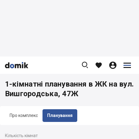









1-кімнатні планування в ЖК на вул.
Вишгородська, 47Ж
Про комплекс
Планування
Кількість кімнат