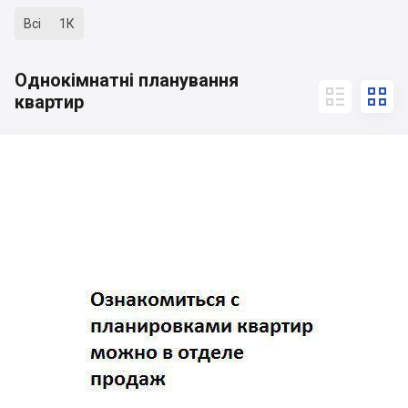
Всі
1К
Однокімнатні планування


квартир