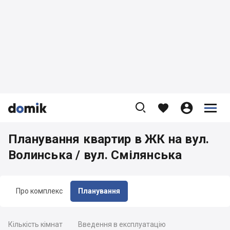









Планування квартир в ЖК на вул.
Волинська / вул. Смілянська
Про комплекс
Планування
Кількість кімнат
Введення в експлуатацію