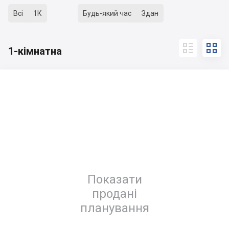
Всі
1К
Будь-який час
Здан


1-кімнатна
Показати
продані
планування