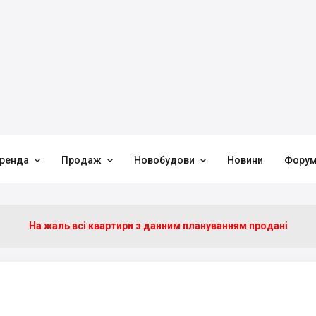



ренда
Продаж
Новобудови
Новини
Фору
На жаль всі квартири з данним плануванням продані