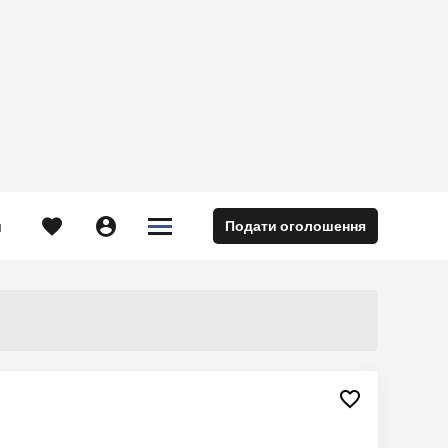





Подати оголошення
м
