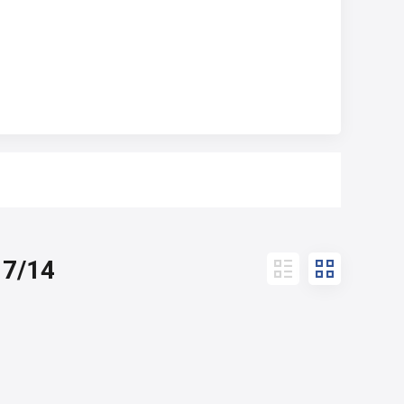
 7/14

