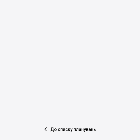
До списку планувань
