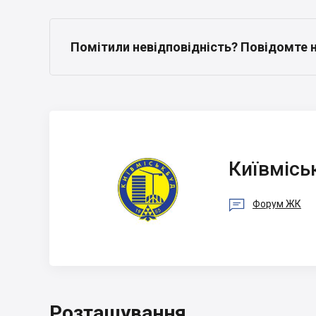
Помітили невідповідність? Повідомте 
Київміськбуд
Київмісь

Форум ЖК
Розташування