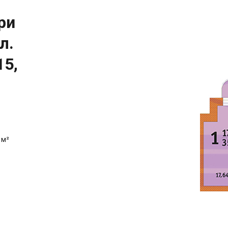
ри
л.
15,
 м²