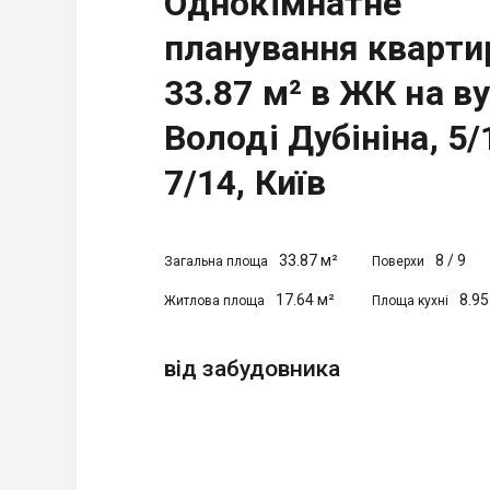
Однокімнатне
планування кварти
33.87 м² в ЖК на ву
Володі Дубініна, 5/
7/14, Київ
33.87 м²
8
/
9
Загальна площа
Поверхи
17.64 м²
8.95
Житлова площа
Площа кухні
від забудовника