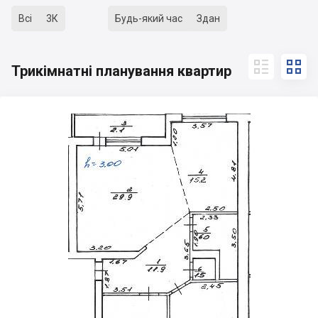
Всі
3К
Будь-який час
Здан


Трикімнатні планування квартир