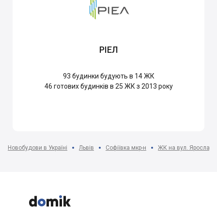
РІЕЛ
93
будинки будують в 14 ЖК
46
готових будинків в 25 ЖК з 2013 року
Новобудови в Україні
Львів
Софіївка мкр-н
ЖК на вул. Ярославе


