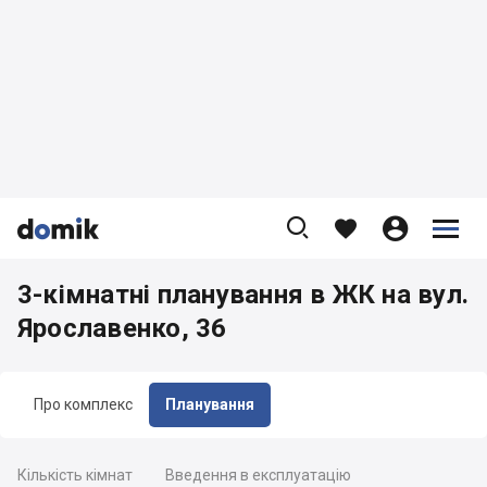









3-кімнатні планування в ЖК на вул.
Ярославенко, 36
Про комплекс
Планування
Кількість кімнат
Введення в експлуатацію