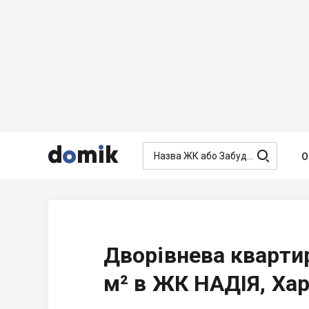




О
Дворівнева кварти
м² в ЖК НАДІЯ, Хар