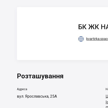
БК ЖК НАДІЯ
БК ЖК Н

kvartirka.spac
Розташування
Адреса
Н
вул. Ярославська, 25А
Ц
І
П