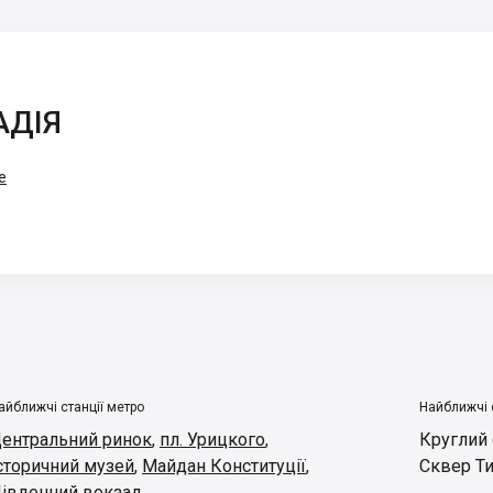
АДІЯ
e
айближчі станції метро
Найближчі 
ентральний ринок
,
пл. Урицкого
,
Круглий
сторичний музей
,
Майдан Конституції
,
Сквер Т
івденний вокзал