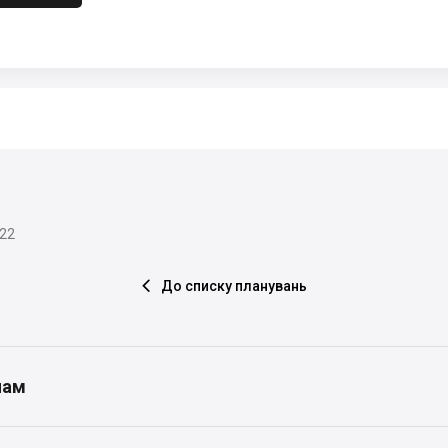
022
До списку планувань

нам