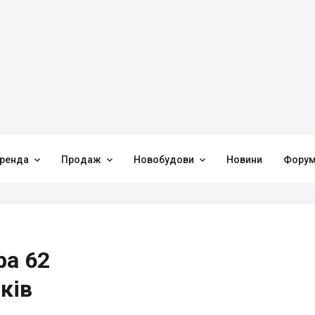



ренда
Продаж
Новобудови
Новини
Фору
ра 62
ків