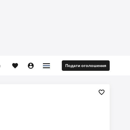





Подати оголошення
м
