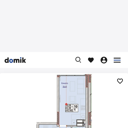









