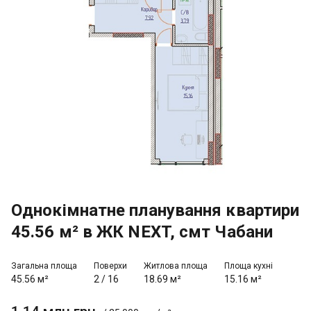
Однокімнатне планування квартири
45.56 м² в ЖК NEXT, смт Чабани
Загальна площа
Поверхи
Житлова площа
Площа кухні
45.56 м²
2
/
16
18.69 м²
15.16 м²