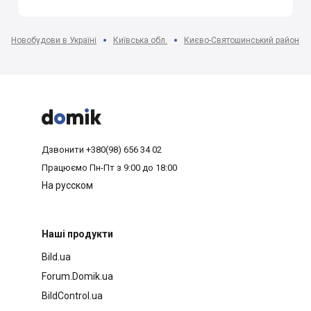
Новобудови в Україні
Київська обл.
Києво-Святошинський район



Дзвонити
+380(98) 656 34 02
Працюємо
Пн-Пт з 9:00 до 18:00
На русском
Наші продукти
Bild.ua
Forum.Domik.ua
BildControl.ua