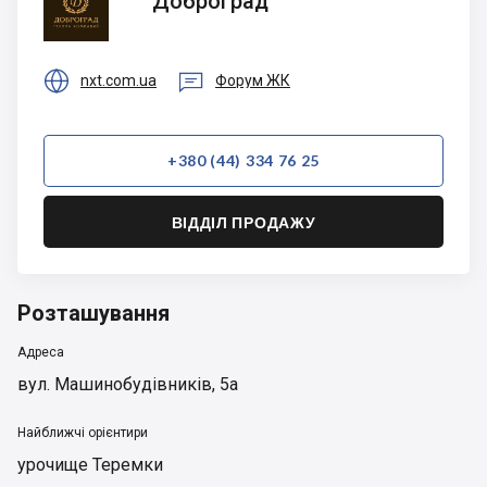
Доброград


nxt.com.ua
Форум ЖК
+380 (44) 334 76 25
ВІДДІЛ ПРОДАЖУ
Розташування
Адреса
вул. Машинобудівників, 5а
Найближчі орієнтири
урочище Теремки