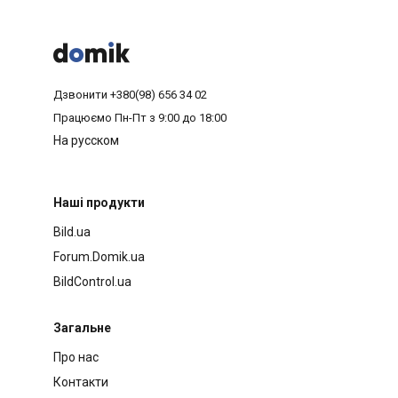



Дзвонити
+380(98) 656 34 02
Працюємо
Пн-Пт з 9:00 до 18:00
На русском
Наші продукти
Bild.ua
Forum.Domik.ua
BildControl.ua
Загальне
Про нас
Контакти