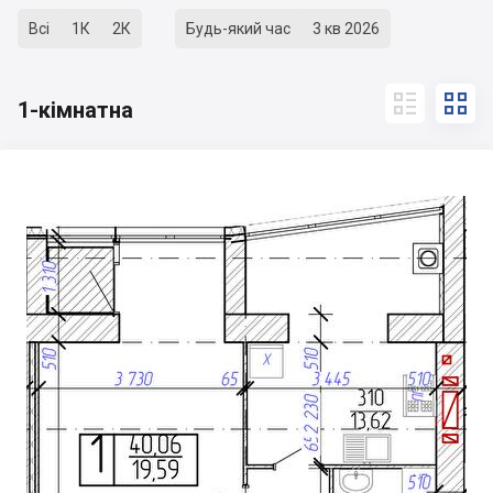
Всі
1К
2К
Будь-який час
3 кв 2026


1-кімнатна