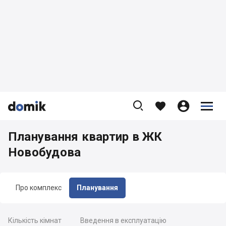









Планування квартир в ЖК
Новобудова
Про комплекс
Планування
Кількість кімнат
Введення в експлуатацію