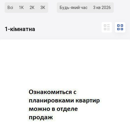
Всі
1К
2К
3К
Будь-який час
3 кв 2026


1-кімнатна