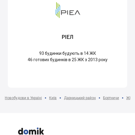
РІЕЛ
93
будинки будують в 14 ЖК
46
готових будинків в 25 ЖК з 2013 року
Новобудови в Україні
Київ
Дарницький район
Бортничи
ЖК O2


