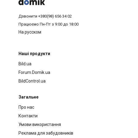



Дзвонити
+380(98) 656 34 02
Працюємо
Пн-Пт з 9:00 до 18:00
На русском
Наші продукти
Bild.ua
Forum.Domik.ua
BildControl.ua
Загальне
Про нас
Контакти
Умови використання
Реклама для забудовників