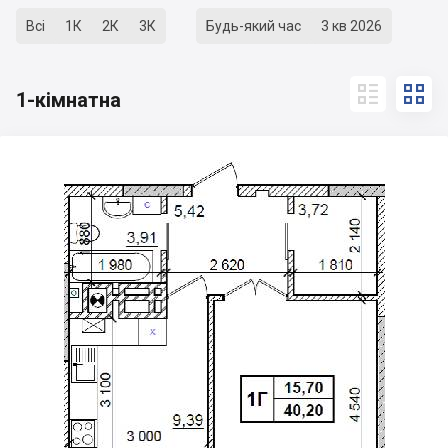
Всі
1К
2К
3К
Будь-який час
3 кв 2026


1-кімнатна