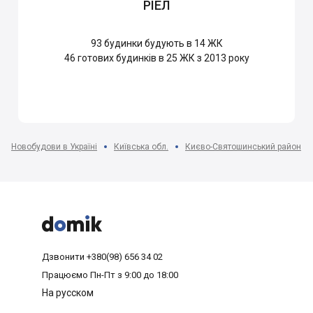
РІЕЛ
93
будинки будують в 14 ЖК
46
готових будинків в 25 ЖК з 2013 року
Новобудови в Україні
Київська обл.
Києво-Святошинський район



Дзвонити
+380(98) 656 34 02
Працюємо
Пн-Пт з 9:00 до 18:00
На русском