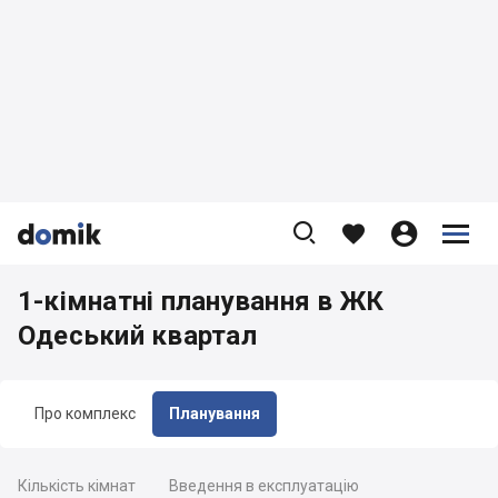









1-кімнатні планування в ЖК
Одеський квартал
Про комплекс
Планування
Кількість кімнат
Введення в експлуатацію