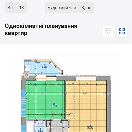
Всі
1К
Будь-який час
Здан
Однокімнатні планування


квартир