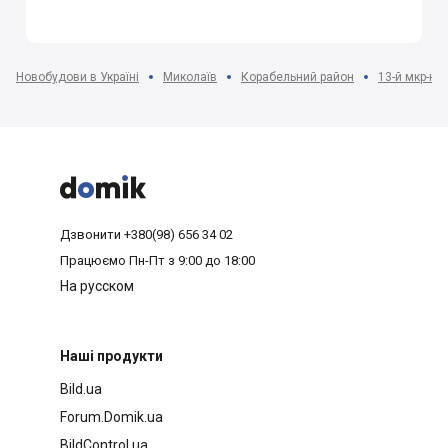
Новобудови в Україні
Миколаїв
Корабельний район
13-й мкр-н



Дзвонити
+380(98) 656 34 02
Працюємо
Пн-Пт з 9:00 до 18:00
На русском
Наші продукти
Bild.ua
Forum.Domik.ua
BildControl.ua