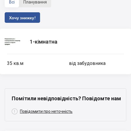
Всі
Планування
Хочу знижку!
1-кімнатна
35
кв.м
від забудовника
Помітили невідповідність? Повідомте нам

Повідомити про неточність