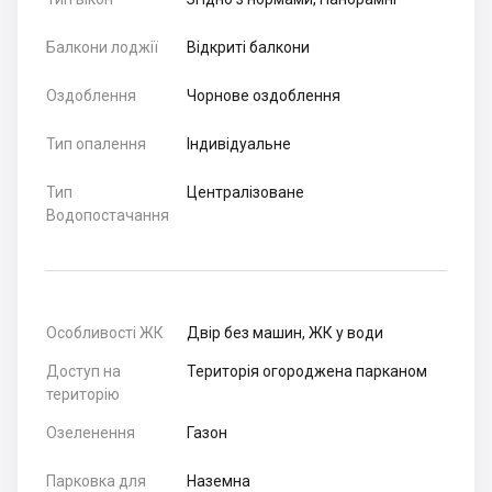
Балкони лоджії
Відкриті балкони
Оздоблення
Чорнове оздоблення
Тип опалення
Індивідуальне
Тип
Централізоване
Водопостачання
Особливості ЖК
Двір без машин, ЖК у води
Доступ на
Територія огороджена парканом
територію
Озеленення
Газон
Парковка для
Наземна