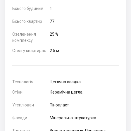
Всього будинків
1
Всього квартир
77
Озеленення
25 %
комплексу
Стелі у квартирах
2.5 м
Технологія
Цегляна кладка
Стіни
Керамічна цегла
Утеплювач
Пінопласт
Фасади
Мінеральна штукатурка
Тип вікон
Згідно з нормами, Панорамні