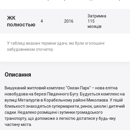
Затримка
ЖК
4
2016
115
полностью
місяців
У таблиці вказані терміни здачі, які були оголошені
забудовником спочатку.
Описання
Вишуканий житловий комплекс "Океан Парк" – нова елітна
новобудова на березі Південного Бугу. Будується комплекс на
вулиці Металургів в Корабельному районі Миколаєва. У пішій
близькості знаходяться супермаркети, ринок, школи і дитячий
садки. Недалеко розміщені і зупинки громадського
транспорту, що допоможе з легкістю дістатися у будь-яку
частину міста.