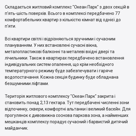
Складається житловий комплекс "Океан Парк" з двох секцій в
п'ять-шість поверхів. Всього в комплексі передбачено 77
комфортабельних квартир з кількістю кімнат від однієї до
п'яти.
Всі квартири світлі і відрізняються зручними і сучасним
плануванням. У них встановлені сучасні вікна,
металопластикові балконні та металеві вхідні двері та
лічильники. Також в квартирах передбачено встановлення
індивідуальних систем опалення, що крім необхідного
температурного режиму буде забезпечувати і гаряче
водопостачання. Кожна секція будинку буде обладнана
безшумними ліфтами.
Територія житлового комплексу "Океан Парк" закрита і
становить понад 2,13 гектара. Тут передбачені численні зони
відпочинку, сквери, комфортні альтанки і великий басейн. Для
прогулянок є дивовижна соснова паркова зона, а найменших
мешканців комплексу порадує сучасний і барвистий дитячий
майданчик.