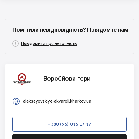
Помітили невідповідність? Повідомте нам

Повідомити про неточність
Воробйови
Воробйови гори
гори

alekseyevskiye-akvareli.kharkov.ua
+380 (96) 016 17 17