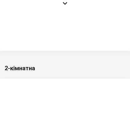

2-кімнатна