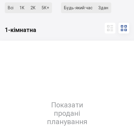
Всі
1К
2К
5К+
Будь-який час
Здан


1-кімнатна
Показати
продані
планування