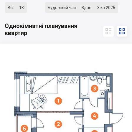
Всі
1К
Будь-який час
Здан
3 кв 2026
Однокімнатні планування


квартир