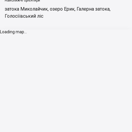
Найближчі орієнтири
затока Миколайчик
,
озеро Ерик
,
Галерна затока
,
Голосіївський ліс
Loading map...