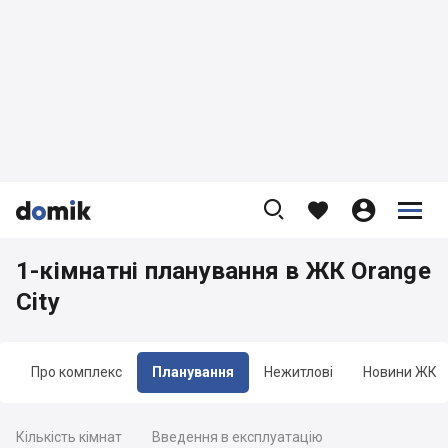









1-кімнатні планування в ЖК Orange
City
Про комплекс
Планування
Нежитлові
Новини ЖК
Кількість кімнат
Введення в експлуатацію