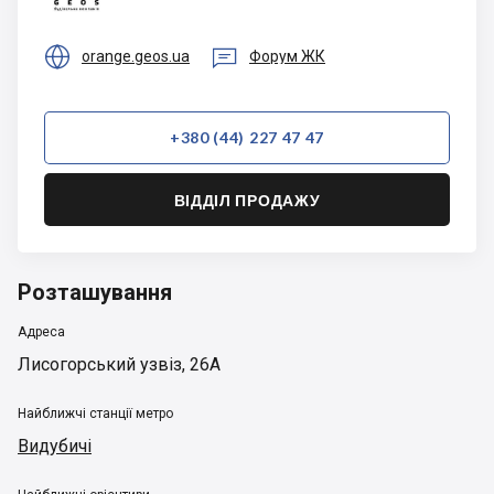


orange.geos.ua
Форум ЖК
+380 (44) 227 47 47
ВІДДІЛ ПРОДАЖУ
Розташування
Адреса
Лисогорський узвіз, 26А
Найближчі станції метро
Видубичі