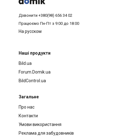



Дзвонити
+380(98) 656 34 02
Працюємо
Пн-Пт з 9:00 до 18:00
На русском
Наші продукти
Bild.ua
Forum.Domik.ua
BildControl.ua
Загальне
Про нас
Контакти
Умови використання
Реклама для забудовників