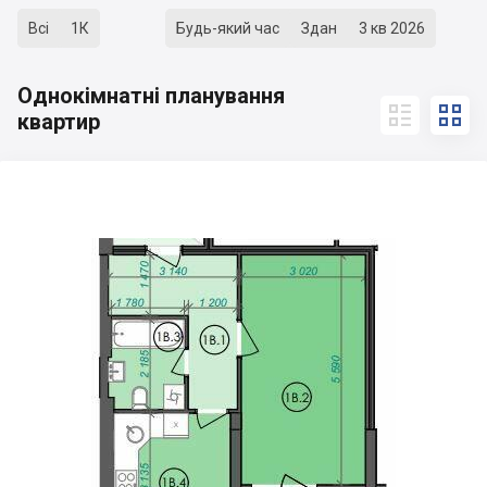
Всі
1К
Будь-який час
Здан
3 кв 2026
Однокімнатні планування


квартир