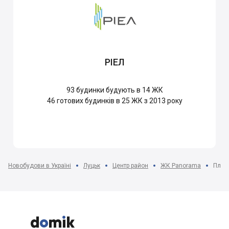
РІЕЛ
93
будинки будують в 14 ЖК
46
готових будинків в 25 ЖК з 2013 року
Новобудови в Україні
Луцьк
Центр район
ЖК Panorama
План


