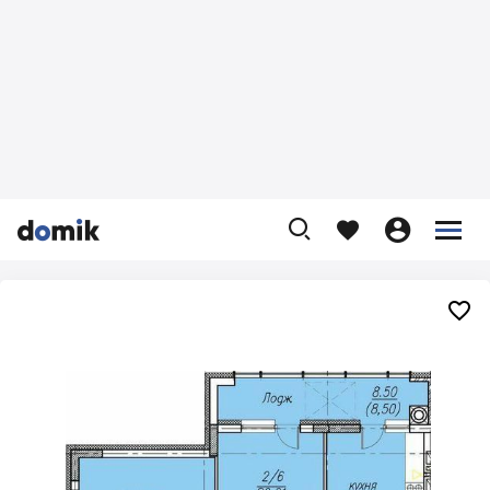









