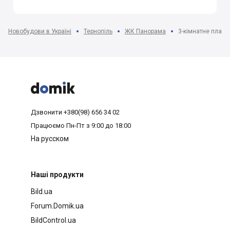
Новобудови в Україні
Тернопіль
ЖК Панорама
3-кімнатне плану



Дзвонити
+380(98) 656 34 02
Працюємо
Пн-Пт з 9:00 до 18:00
На русском
Наші продукти
Bild.ua
Forum.Domik.ua
BildControl.ua