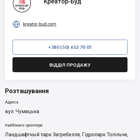
Креатор-Буд
Буд

kreator-bud.com
+380 (50) 652 70 07
ВІДДІЛ ПРОДАЖУ
Розташування
Адреса
вул. Чумацька
Найближчі орієнтири
Ландшафтный парк Загребелля
,
Гідропарк Топільче
,