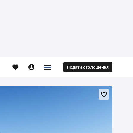





Подати оголошення
м
