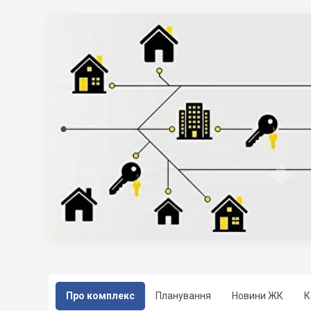
Про комплекс
Планування
Новини ЖК
К