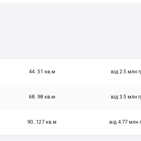
44...51
кв.м
від 2.5 млн 
68...98
кв.м
від 3.5 млн 
90...127
кв.м
від 4.77 млн 