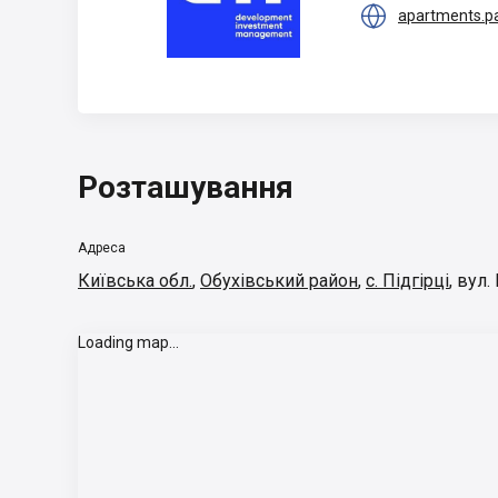

apartments.pa
Розташування
Адреса
Київська обл.
,
Обухівський район
,
с. Підгірці
,
вул.
Loading map...