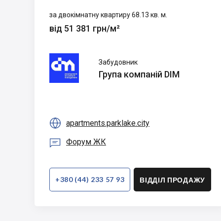
за двокімнатну квартиру 68.13 кв. м.
від 51 381 грн/м²
Група
Забудовник
компаній
Група компаній DIM
DIM

apartments.parklake.city

Форум ЖК
+380 (44) 233 57 93
ВІДДІЛ ПРОДАЖУ