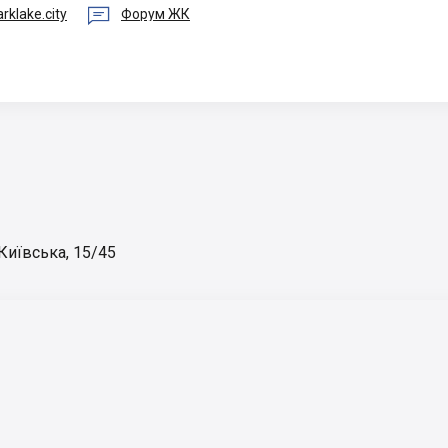

rklake.city
Форум ЖК
 Київська, 15/45