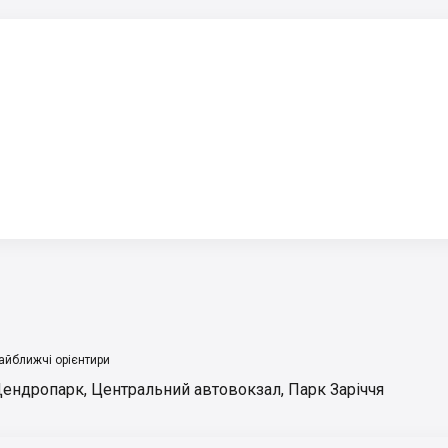
айближчі орієнтири
ендропарк
,
Центральний автовокзал
,
Парк Заріччя