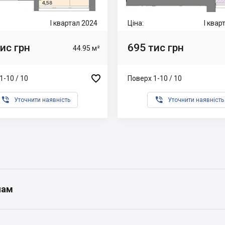
I квартал 2024
Ціна:
I квар
ис грн
695 тис грн
44.95 м²

1-10 / 10
Поверх 1-10 / 10


Уточнити наявність
Уточнити наявність
нам