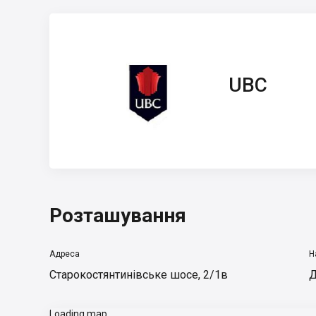
UBC
UBC
Розташування
Адреса
Н
Старокостянтинівське шосе, 2/1в
Д
Loading map...