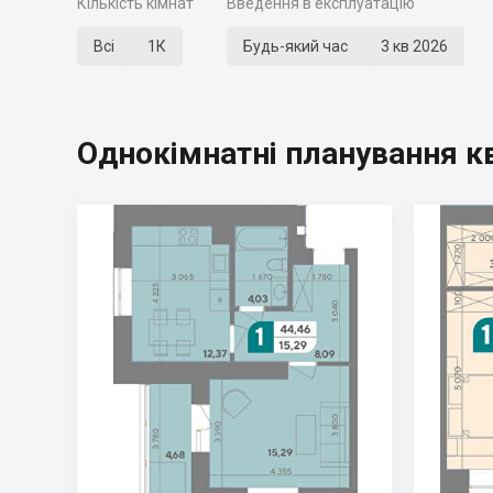
Кількість кімнат
Введення в експлуатацію
Всі
1К
Будь-який час
3 кв 2026
Однокімнатні планування к