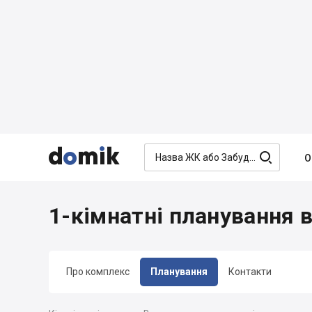




О
1-кімнатні планування 
Про комплекс
Планування
Контакти