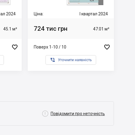
тал 2024
Ціна:
I квартал 2024
724 тис грн
45.1 м²
47.01 м²


Поверх 1-10 / 10

Уточнити наявність

Повідомити про неточність