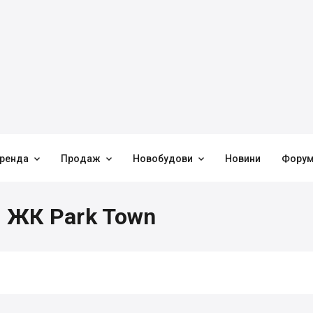



ренда
Продаж
Новобудови
Новини
Фору
в ЖК Park Town