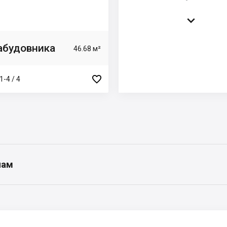

забудовника
46.68 м²

1-4 / 4
нам