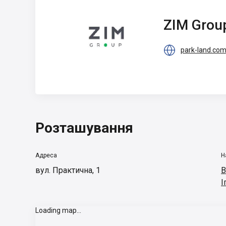
ZIM Group
ZIM Grou

park-land.com
Розташування
Адреса
Н
вул. Практична, 1
В
І
Loading map...