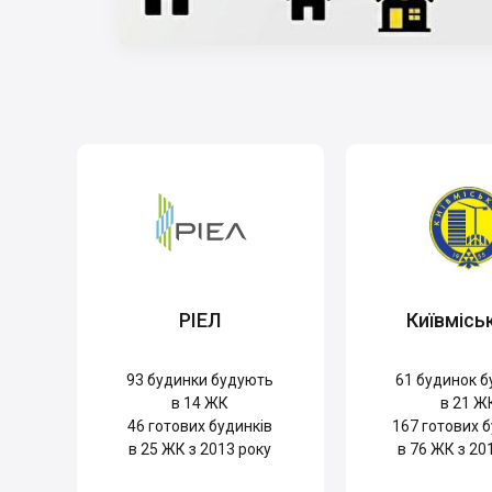
РІЕЛ
Київмісь
93
будинки будують
61
будинок б
в 14 ЖК
в 21 Ж
46
готових будинків
167
готових б
в 25 ЖК з 2013 року
в 76 ЖК з 20