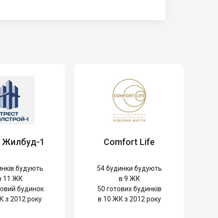
т Жилбуд-1
Comfort Life
нків будують
54
будинки будують
в 11 ЖК
в 9 ЖК
овий будинок
50
готових будинків
К з 2012 року
в 10 ЖК з 2012 року