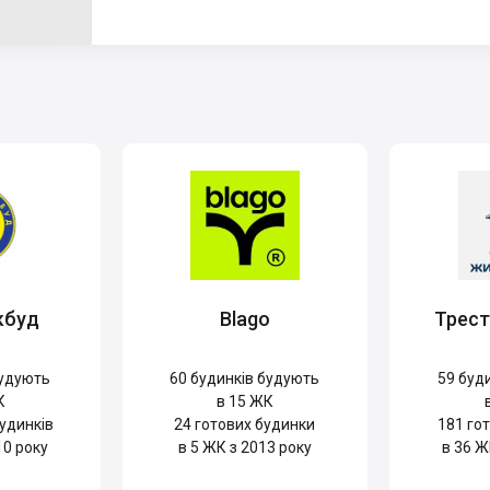
кбуд
Blago
Трес
удують
60
будинків будують
59
буди
К
в 15 ЖК
удинків
24
готових будинки
181
гот
10 року
в 5 ЖК з 2013 року
в 36 Ж