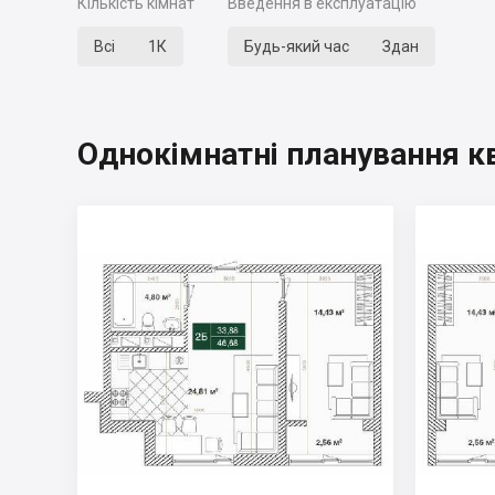
Кількість кімнат
Введення в експлуатацію
Всі
1К
Будь-який час
Здан
Однокімнатні планування к