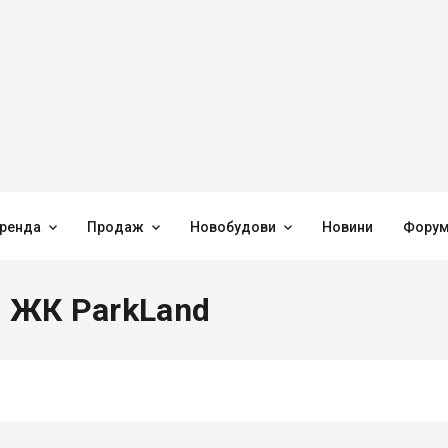



ренда
Продаж
Новобудови
Новини
Фору
в ЖК ParkLand