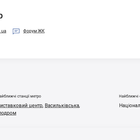
p

.ua
Форум ЖК
айближчі станції метро
Найближчі 
иставковий центр
,
Васильківська
,
Націонал
подром