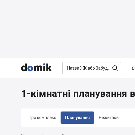




О
1-кімнатні планування 
Про комплекс
Планування
Нежитлові