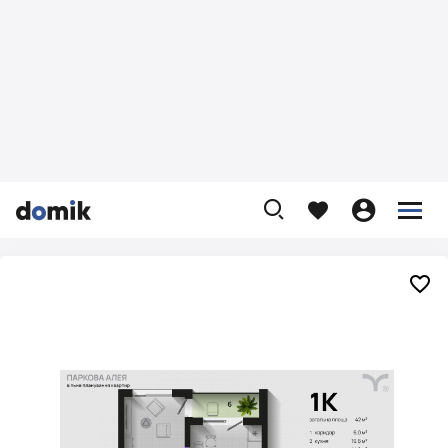









