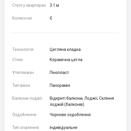
Стелі у квартирах
3.1 м
Колясочні
Є
Технологія
Цегляна кладка
Стіни
Керамічна цегла
Утеплювач
Пінопласт
Тип вікон
Панорамні
Балкони лоджії
Відкриті балкони, Лоджії, Скління
лоджій (балконів)
Оздоблення
Чорнове оздоблення
Тип опалення
Індивідуальне