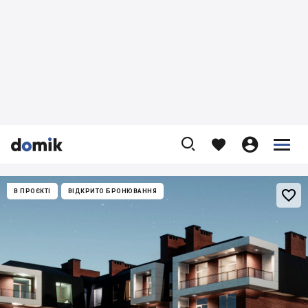










В ПРОЄКТІ
ВІДКРИТО БРОНЮВАННЯ