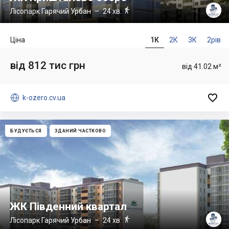

Лісопарк Гарячий Урбан
– 24 хв.
Ціна
1К
2К
3К
2рів
від 812 тис грн
від 41.02 м²


k-ozero.cv.ua
БУДУЄТЬСЯ
ЗДАНИЙ ЧАСТКОВО
ЖК Південний квартал

Лісопарк Гарячий Урбан
– 24 хв.