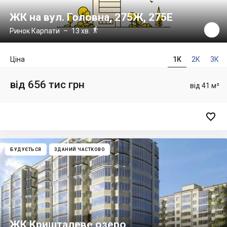
ЖК на вул. Головна, 275Ж, 275Е

Ринок Карпати
– 13 хв.
Ціна
1К
2К
3К
від 656 тис грн
від 41 м²

БУДУЄТЬСЯ
ЗДАНИЙ ЧАСТКОВО
ЖК Кришталеве озеро