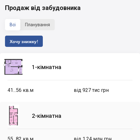
Продаж від забудовника
Всі
Планування
Хочу знижку!
1-кімнатна
41...56
кв.м
від 927 тис грн
2-кімнатна
55...82
кв.м
від 1.24 млн грн