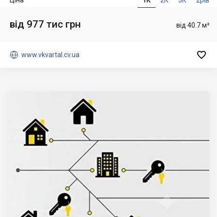
Ціна
1К
2К
3К
2рів
від 977 тис грн
від 40.7 м²


www.vkvartal.cv.ua