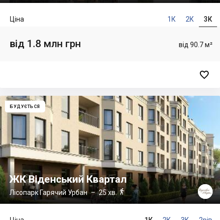
Ціна
1К
2К
3К
від 1.8 млн грн
від 90.7 м²

БУДУЄТЬСЯ
ЖК Віденський Квартал

Лісопарк Гарячий Урбан
– 25 хв.