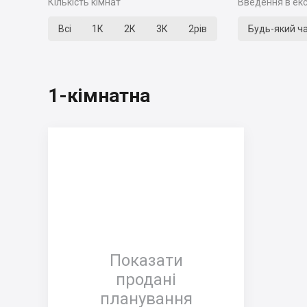
Кількість кімнат
Введення в ек
Всі
1К
2К
3К
2рів
Будь-який ч
1-кімнатна
Показати
продані
планування