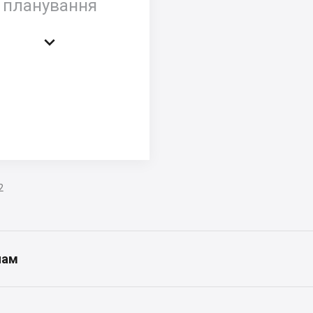
планування

2
нам