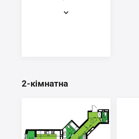

2-кімнатна