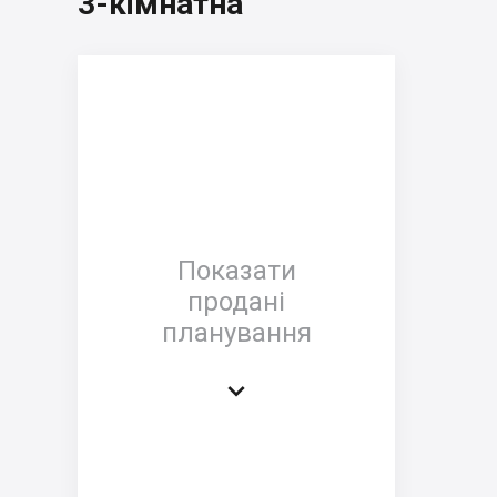
3-кімнатна
Показати
продані
планування
