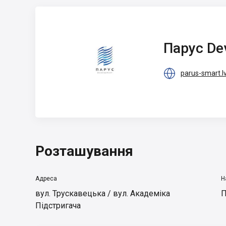
Парус
Development
Парус De

parus-smart.lv
Розташування
Адреса
Н
вул. Трускавецька / вул. Академіка
П
Підстригача