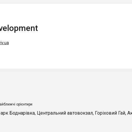
velopment
iv.ua
айближчі орієнтири
арк Боднарівка
,
Центральний автовокзал
,
Горіховий Гай
,
А