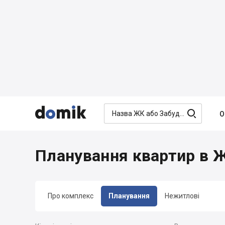




О
Планування квартир в 
Про комплекс
Планування
Нежитлові