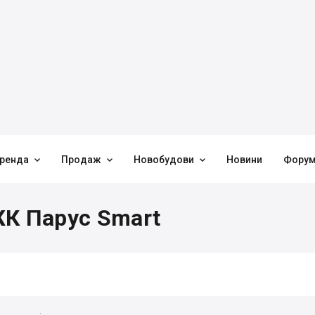



ренда
Продаж
Новобудови
Новини
Фору
ЖК Парус Smart