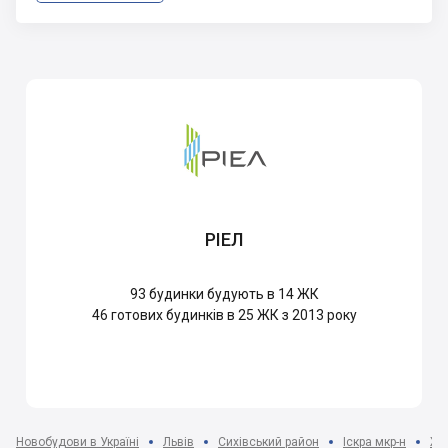
РІЕЛ
93
будинки будують в 14 ЖК
46
готових будинків в 25 ЖК з 2013 року
Новобудови в Україні
Львів
Сихівський район
Іскра мкр-н
ЖК