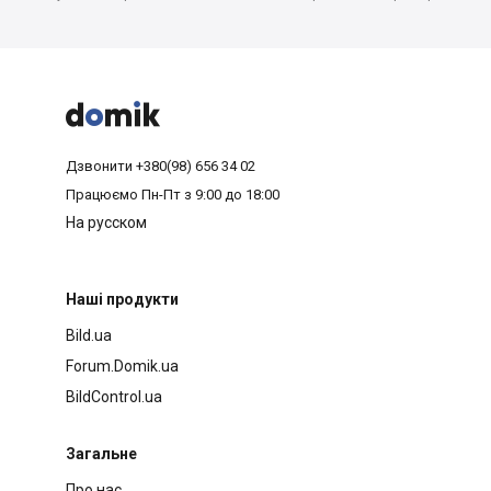



Дзвонити
+380(98) 656 34 02
Працюємо
Пн-Пт з 9:00 до 18:00
На русском
Наші продукти
Bild.ua
Forum.Domik.ua
BildControl.ua
Загальне
Про нас