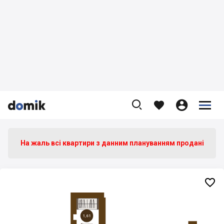









На жаль всі квартири з данним плануванням продані
