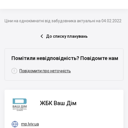
Ціни на однокімнатні від забудовника актуальні на 04.02.2022
До списку планувань

Помітили невідповідність? Повідомте нам

Повідомити про неточність
ЖБК
ЖБК Ваш Дім
Ваш
Дім

mp.lviv.ua