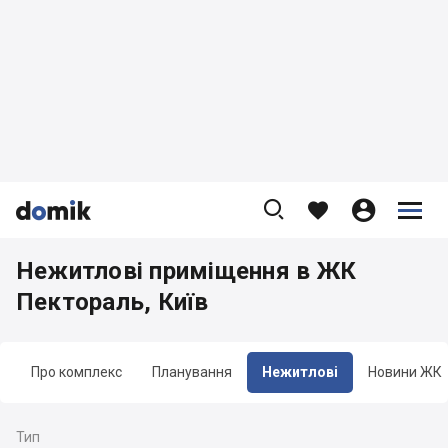









Нежитлові приміщення в ЖК
Пектораль, Київ
Про комплекс
Планування
Нежитлові
Новини ЖК
Тип