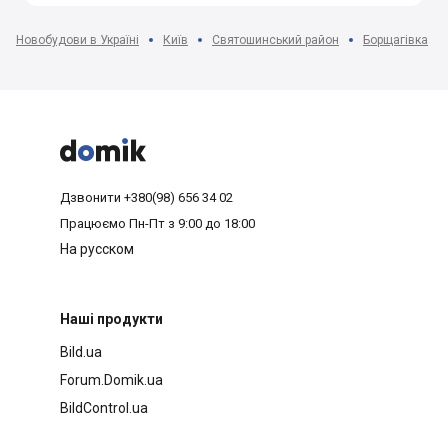
Новобудови в Україні
Київ
Святошинський район
Борщагівка



Дзвонити
+380(98) 656 34 02
Працюємо
Пн-Пт з 9:00 до 18:00
На русском
Наші продукти
Bild.ua
Forum.Domik.ua
BildControl.ua