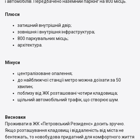
і автомобілів. Передбачено наземний паркінг на 800 місць.
Плюси
затишний внутрішній двір;
зовнішня і внутрішня інфраструктура;
800 паркувальних місць;
архітектура.
Мінуси
централізоване опалення;
до найближчої станції метро можна доїхати за 50
хвилин;
поблизу від ЖК розташовані чотири кладовища;
щільний автомобільний трафік, що створює шум.
Висновки
Проживати в ЖК «Петровський Резиденс» досить зручно.
Якщо розташування кладовищ і віддаленість від міста не
бентежать, то новобудова придатний для комфортного життя