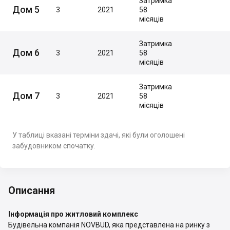
Затримка
Дом 5
3
2021
58
місяців
Затримка
Дом 6
3
2021
58
місяців
Затримка
Дом 7
3
2021
58
місяців
У таблиці вказані терміни здачі, які були оголошені
забудовником спочатку.
Описання
Інформація про житловий комплекс
Будівельна компанія NOVBUD, яка представлена на ринку з