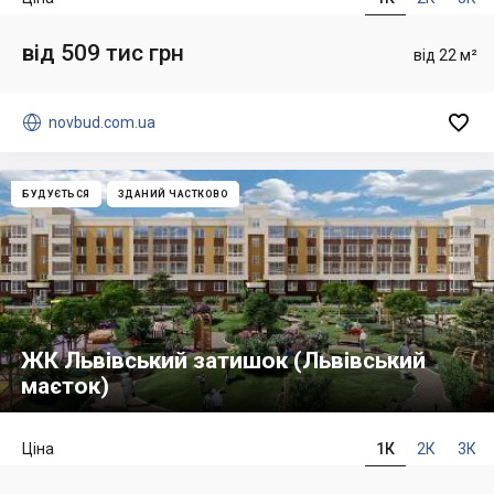
від 509 тис грн
від 22 м²


novbud.com.ua
БУДУЄТЬСЯ
ЗДАНИЙ ЧАСТКОВО
ЖК Львівський затишок (Львівський
маєток)
Ціна
1К
2К
3К