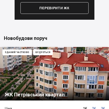
ПЕРЕВІРИТИ ЖК
Новобудови поруч
ЗДАНИЙ ЧАСТКОВО
БУДУЄТЬСЯ
ЖК Петрівський квартал
Ціна
1К
2К
3К