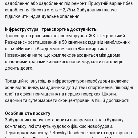
оздоблення або оздоблення під ремонт. Присутній варіант без
оздоблення. Висота стель – 2,75 м. Забудовник планує
підключити індивідуальне опалення.
Інфраструктура і транспортна доступність
Транспортна розв'язка не зовсім зручна. ЖК «Петровський
Резиденс» розташований в 50 хвилинах їзди від найближчих
ст. м. «Нивки», «Академмістечко» і «Житомирська».
Незважаючи на те, що комплекс знаходиться між двома
основними трасами київського напрямку, їхати в столицю
досить довго.
Традиційно, внутрішня інфраструктура новобудови включає
зони відпочинку, майданчики для дітей і спортсменів, пішохідні
алеї та офісні приміщення на перших поверхах. Школи,
садочки та супермаркети сконцентровані в пішій досяжності.
Особливість проєкту
Забудовник планує встановити панорамні вікна в будинку
комплексу, які стануть чудовою фішкою новобудови.
Територія комплексу Petrivsky Residence закрита від сторонніх