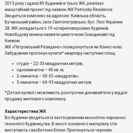
2013 року і здала 85 будинків в трьох ЖК, реалізує
масштабний проект під назвою ЖК Petrivsky Residence.
Зводиться комплекс за адресою: Київська область,
Бучанський район, село Святопетрівське, бул. Лесі Українки
28. ЖК складається з 19 чотириповерхових будинків.
Новобудову можна назвати шматочком Скандинавії під
Києвом.
ЖК «Петровський Резиденс» позиціонується як бізнес-клас.
Забудовник пропонує купити* квартиру наступних площ:
студія – 22-33 квадратних метрів;
однокімнатна – 40 кв. м;
2-кімнатна – 50-55 «квадратів»;
3-кімнатна – 64-93 квадратних метрів.
*Деталі купівлі і можливість розстрочки дізнавайтеся у відділі
продажу житлового комплексу.
Характеристики ЖК
Всі будинки зводяться із застосуванням монолітно-каркасної
технології будівництва. В якості основного матеріалу стін
виступають газобетонні блоки. Пропонується чорнове