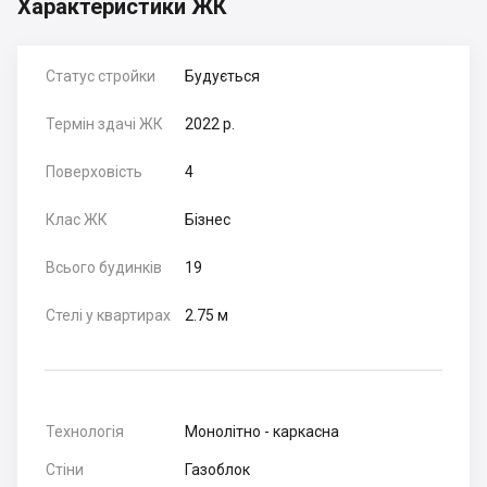
Характеристики ЖК
Статус стройки
Будується
Термін здачі ЖК
2022 р.
Поверховість
4
Клас ЖК
Бізнес
Всього будинків
19
Стелі у квартирах
2.75 м
Технологія
Монолітно - каркасна
Стіни
Газоблок