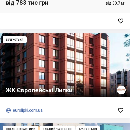
від 783 тис грн
від 30.7 м²

БУДУЄТЬСЯ
ЖК Європейські Липки


eurolipki.com.ua
ОСТАННІ КВАРТИРИ
ЗДАНИЙ ЧАСТКОВО
БУДУЄТЬСЯ