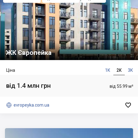
ЖК Європейка
Ціна
1К
2К
3К
від 1.4 млн грн
від 55.99 м²


evropeyka.com.ua