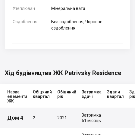
Утеплювач
Мінеральна вата
Оздоблення
Без оздоблення, Чорнове
оздоблення
Хід будівництва ЖК Petrivsky Residence
Назва
Обіцяний
Обіцяний
Затримка
Здали
Зд
елемента
квартал
рік
здачі
квартал
рі
ЖК
Затримка
Дом 4
2
2021
61 місяць