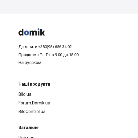



Дзвонити
+380(98) 656 34 02
Працюємо
Пн-Пт з 9:00 до 18:00
На русском
Наші продукти
Bild.ua
Forum.Domik.ua
BildControl.ua
Загальне
Про нас