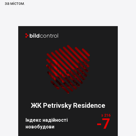
за містом.


ЖК Petrivsky Residence
з 216
-7
Індекс надійності
новобудови