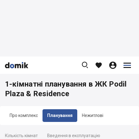









1-кімнатні планування в ЖК Podil
Plaza & Residence
Про комплекс
Планування
Нежитлові
Кількість кімнат
Введення в експлуатацію