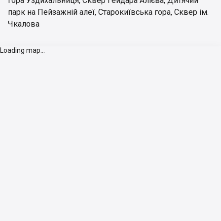
гора Уздихальниця
,
Сквер Гейдара Алієва
,
Дитячий
парк на Пейзажній алеї
,
Старокиївська гора
,
Сквер ім.
Чкалова
Loading map...