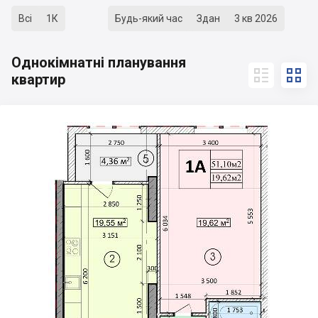
Всі
1К
Будь-який час
Здан
3 кв 2026
Однокімнатні планування


квартир