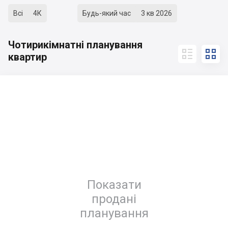
Всі
4К
Будь-який час
3 кв 2026
Чотирикімнатні планування


квартир
Показати
продані
планування