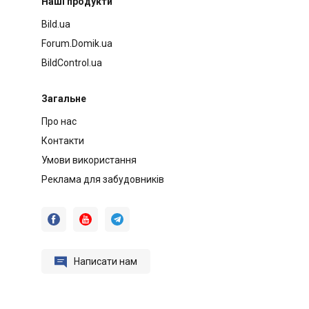
Наші продукти
Bild.ua
Forum.Domik.ua
BildControl.ua
Загальне
Про нас
Контакти
Умови використання
Реклама для забудовників




Написати нам