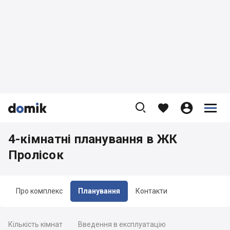









4-кімнатні планування в ЖК
Пролісок
Про комплекс
Планування
Контакти
Кількість кімнат
Введення в експлуатацію