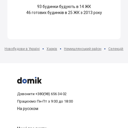
93
будинки будують в 14 ЖК
46
готових будинків в 25 ЖК з 2013 року
Новобудови в Україні
Харків
Немишлянський район
Селекційна 



Дзвонити
+380(98) 656 34 02
Працюємо
Пн-Пт з 9:00 до 18:00
На русском