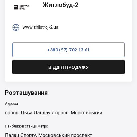
Житлобуд-2
Житлобуд-2

www.zhilstroj-2.ua
+380 (57) 702 13 61
ВІДДІЛ ПРОДАЖУ
Розташування
Адреса
просп. Льва Ландау / просп. Московський
Найближчі станції метро
Палац Спорту
,
Московський проспект