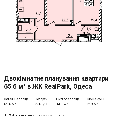
Двокімнатне планування квартири
65.6 м² в ЖК RealPark, Одеса
Загальна площа
Поверхи
Житлова площа
Площа кухні
65.6 м²
2-16
/
16
34.1 м²
12.9 м²