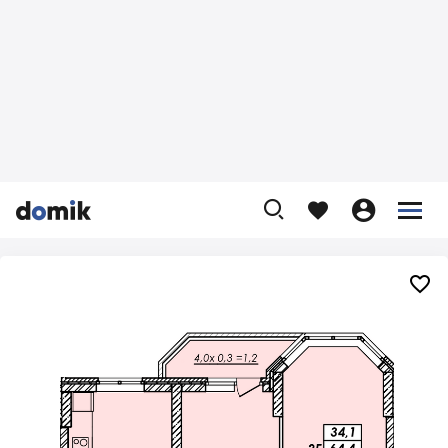









