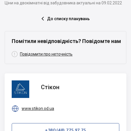
Ціни на двокімнатні від забудовника актуальні на 09.02.2022
До списку планувань

Помітили невідповідність? Повідомте нам

Повідомити про неточність
Стікон
Стікон

www.stikon.od.ua
+380 (48) 775 97 75