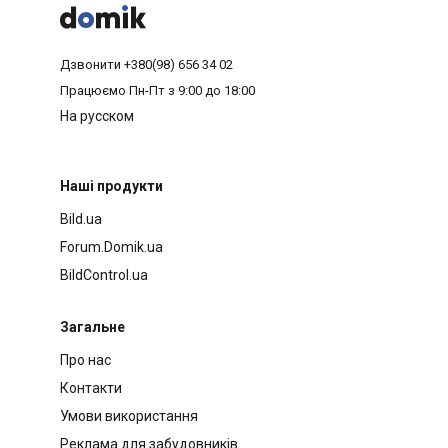



Дзвонити
+380(98) 656 34 02
Працюємо
Пн-Пт з 9:00 до 18:00
На русском
Наші продукти
Bild.ua
Forum.Domik.ua
BildControl.ua
Загальне
Про нас
Контакти
Умови використання
Реклама для забудовників