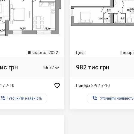
III квартал 2022
Ціна:
III ква
ис грн
982 тис грн
66.72 м²

1 / 7-10
Поверх 2-9 / 7-10


Уточнити наявність
Уточнити наявність