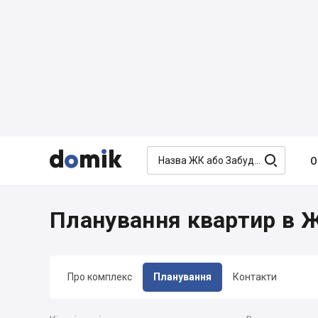




О
Планування квартир в 
Про комплекс
Планування
Контакти