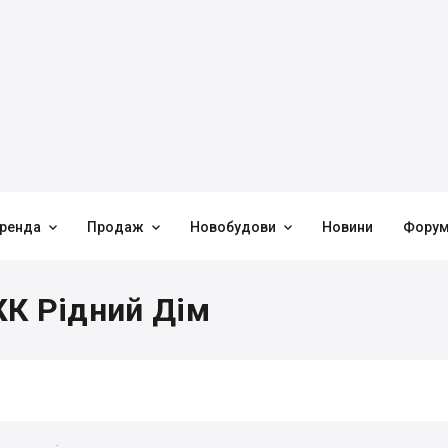



ренда
Продаж
Новобудови
Новини
Фору
ЖК Рідний Дім