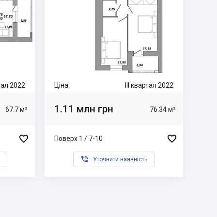
ртал 2022
Ціна:
III квартал 2022
1.11 млн грн
67.7 м²
76.34 м²


Поверх 1 / 7-10

Уточнити наявність