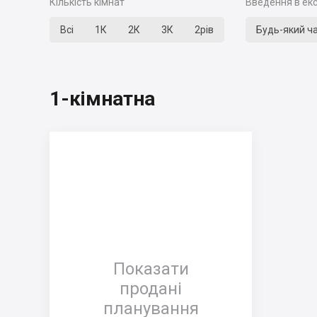
Кількість кімнат
Введення в ек
Всі
1К
2К
3К
2рів
Будь-який ч
1-кімнатна
Показати
продані
планування