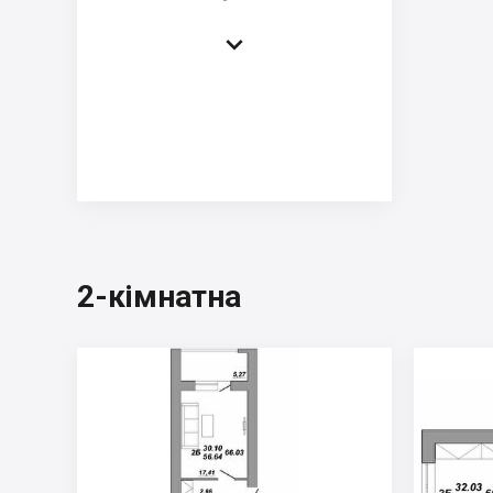

2-кімнатна