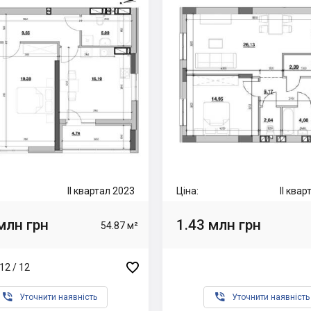
II квартал 2023
Ціна:
II ква
млн грн
1.43 млн грн
54.87 м²

12 / 12


Уточнити наявність
Уточнити наявність