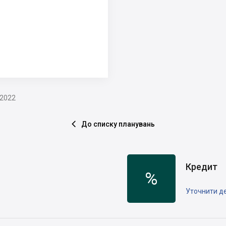
.2022
До списку планувань

Кредит
%
Уточнити де