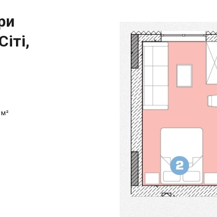
ри
Сіті,
 м²