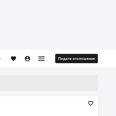





Подати оголошення
м
