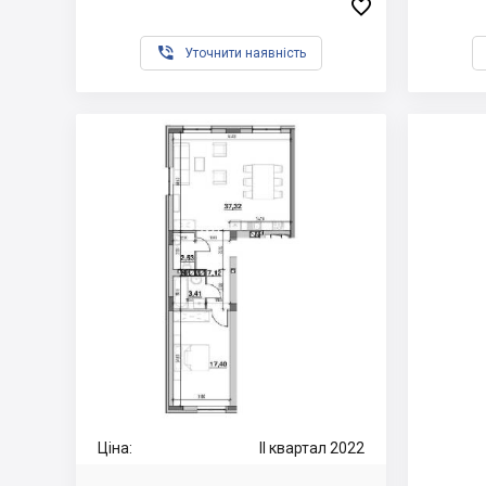


Уточнити наявність
Ціна:
II квартал 2022