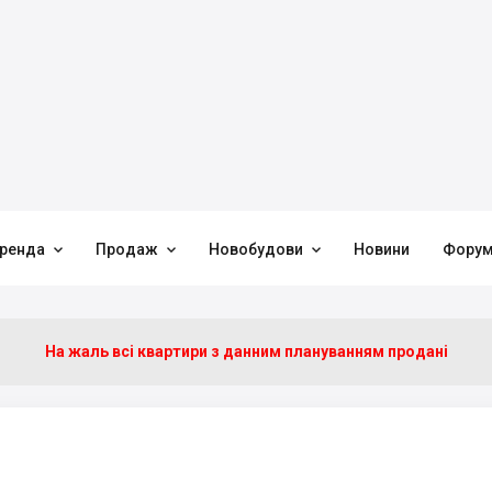



ренда
Продаж
Новобудови
Новини
Фору
На жаль всі квартири з данним плануванням продані