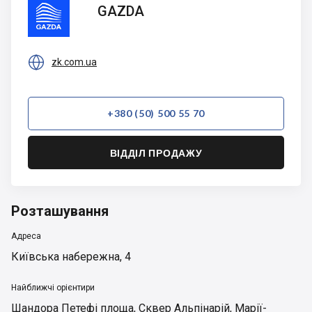
GAZDA
GAZDA

zk.com.ua
+380 (50) 500 55 70
ВІДДІЛ ПРОДАЖУ
Розташування
Адреса
Київська набережна, 4
Найближчі орієнтири
Шандора Петефі площа
,
Сквер Альпінарій
,
Марії-