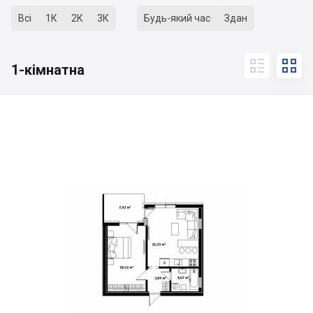
Всі
1К
2К
3К
Будь-який час
Здан


1-кімнатна