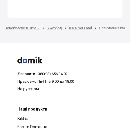
Новобудови в Україні
Ужгород
ЖК River Land
Планування кварт



Дзвонити
+380(98) 656 34 02
Працюємо
Пн-Пт з 9:00 до 18:00
На русском
Наші продукти
Bild.ua
Forum.Domik.ua