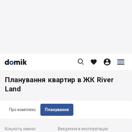









Планування квартир в ЖК River
Land
Про комплекс
Планування
Кількість кімнат
Введення в експлуатацію