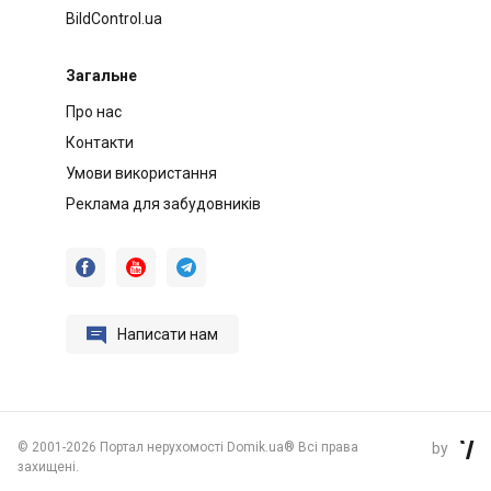
BildControl.ua
Загальне
Про нас
Контакти
Умови використання
Реклама для забудовників




Написати нам
©
2001-2026 Портал нерухомості Domik.ua® Всі права
by

захищені.