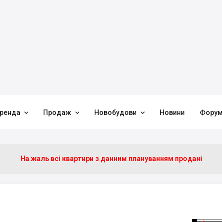



ренда
Продаж
Новобудови
Новини
Фору
На жаль всі квартири з данним плануванням продані