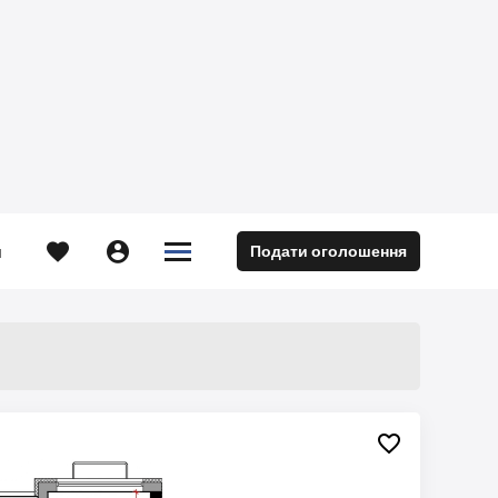





Подати оголошення
м
