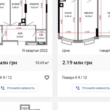
IV квартал 2022
Ціна:
I квар
млн грн
2.19 млн грн
55.69 м²

4-9 / 12
Поверх 4-9 / 12


Уточнити наявність
Уточнити наявність