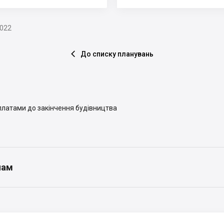
2022
До списку планувань

иплатами до закінчення будівництва
нам