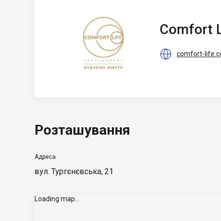
Comfort Life
Comfort L

comfort-life.
Розташування
Адреса
вул. Тургєнєвська, 21
Loading map...