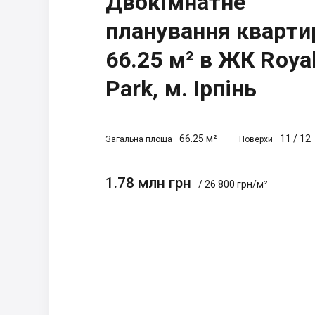
Двокімнатне
планування кварти
66.25 м² в ЖК Roya
Park, м. Ірпінь
66.25 м²
11
/
12
Загальна площа
Поверхи
1.78 млн грн
/ 26 800 грн/м²