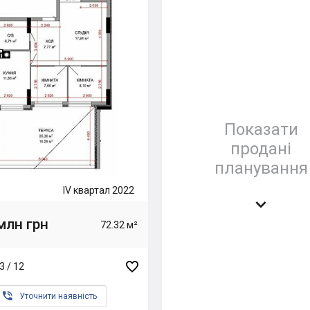
Показати
продані
планування
IV квартал 2022

млн грн
72.32 м²

3 / 12

Уточнити наявність