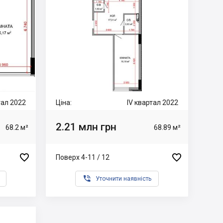
тал 2022
Ціна:
IV квартал 2022
2.21 млн грн
68.2 м²
68.89 м²


Поверх 4-11 / 12

Уточнити наявність