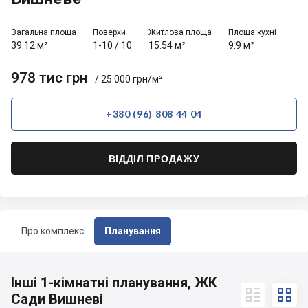
Загальна площа
Поверхи
Житлова площа
Площа кухні
39.12 м²
1-10
/
10
15.54 м²
9.9 м²
978 тис грн
/ 25 000 грн/м²
+380 (96) 808 44 04
ВІДДІЛ ПРОДАЖУ
Про комплекс
Планування
Інші 1-кімнатні планування, ЖК


Сади Вишневі