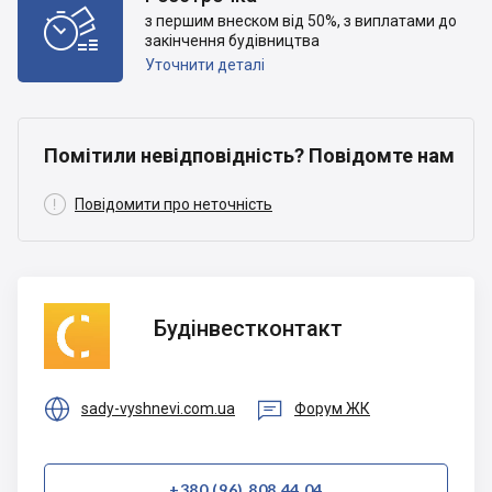

з першим внеском від 50%, з виплатами до
закінчення будівництва
Уточнити деталі
Помітили невідповідність? Повідомте нам

Повідомити про неточність
Будінвестконтакт
Будінвестконтакт


sady-vyshnevi.com.ua
Форум ЖК
+380 (96) 808 44 04