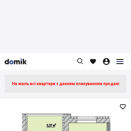









На жаль всі квартири з данним плануванням продані
