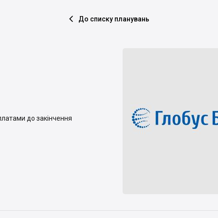
До списку планувань

платами до закінчення