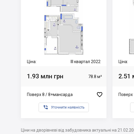
Ціна:
III квартал 2022
Ціна:
1.93 млн грн
2.51 
78.8 м²

Поверх 8 / 8+мансарда
Поверх 

Уточнити наявність
Ціни на дворівневі від забудовника актуальні на 21.02.2