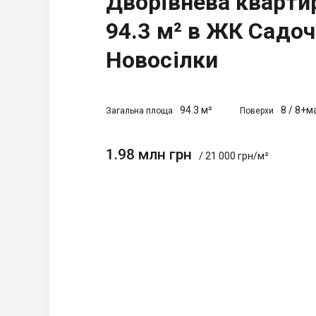
Дворівнева кварти
94.3 м² в ЖК Садочо
Новосілки
94.3 м²
8
/
8+м
Загальна площа
Поверхи
1.98 млн грн
/ 21 000 грн/м²