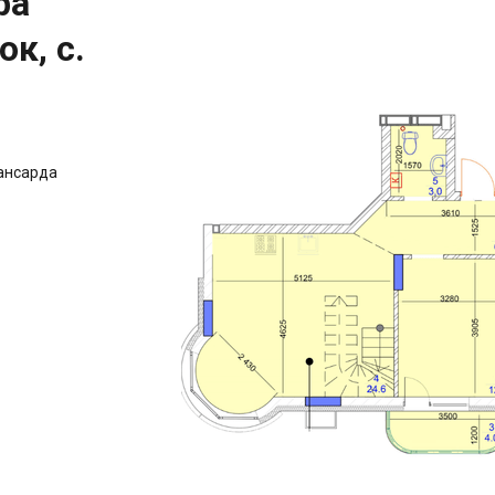
ра
к, с.
ансарда