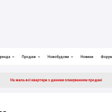



ренда
Продаж
Новобудови
Новини
Фору
На жаль всі квартири з данним плануванням продані