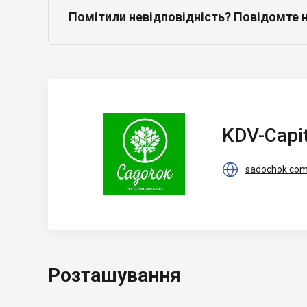
Помітили невідповідність? Повідомте 
KDV-Capital
KDV-Capit

sadochok.com
Розташування