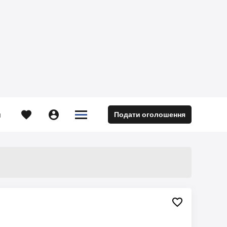





Подати оголошення
м
