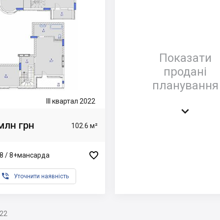
Показати
продані
планування
III квартал 2022

млн грн
102.6 м²

8 / 8+мансарда

Уточнити наявність
022