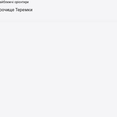
айближчі орієнтири
рочище Теремки