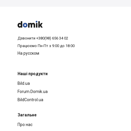



Дзвонити
+380(98) 656 34 02
Працюємо
Пн-Пт з 9:00 до 18:00
На русском
Наші продукти
Bild.ua
Forum.Domik.ua
BildControl.ua
Загальне
Про нас