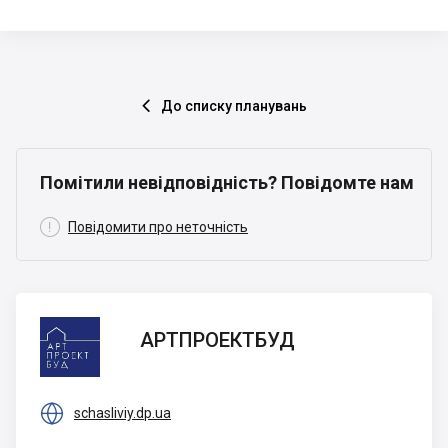
До списку планувань

Помітили невідповідність? Повідомте нам

Повідомити про неточність
АРТПРОЕКТБУД
АРТПРОЕКТБУД

schasliviy.dp.ua