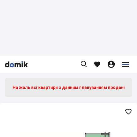









На жаль всі квартири з данним плануванням продані
