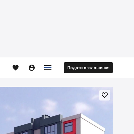





Подати оголошення
м
