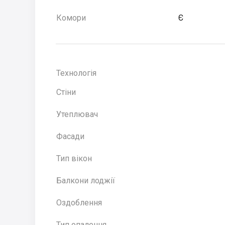
Комори
Є
Технологія
Стіни
Утеплювач
Фасади
Тип вікон
Балкони лоджії
Оздоблення
Тип опалення