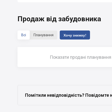
Продаж від забудовника
Всі
Планування
Хочу знижку!
Показати продані планування
Помітили невідповідність? Повідомте 