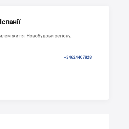
Іспанії
илем життя. Новобудови регіону,
+34624407828