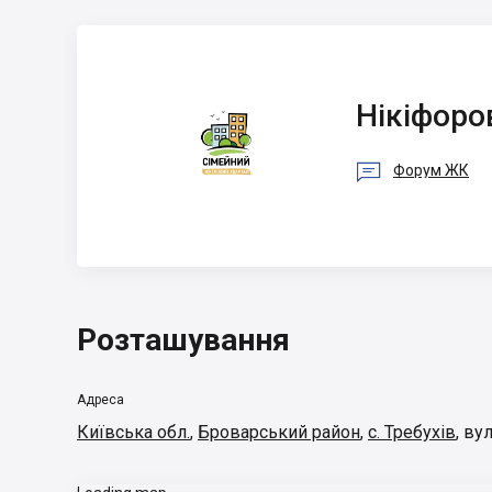
Нікіфоров Сергій
Вікторович
Нікіфоро

Форум ЖК
Розташування
Адреса
Київська обл.
,
Броварський район
,
с. Требухів
,
вул