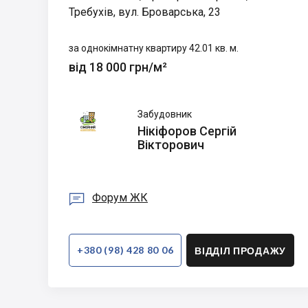
Требухів, вул. Броварська, 23
за однокімнатну квартиру 42.01 кв. м.
від 18 000 грн/м²
Нікіфоров
Забудовник
Сергій
Нікіфоров Сергій
Вікторович
Вікторович

Форум ЖК
+380 (98) 428 80 06
ВІДДІЛ ПРОДАЖУ