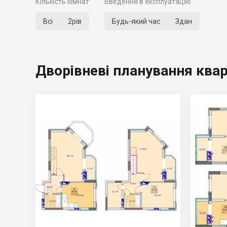
Кількість кімнат
Введення в експлуатацію
Всі
2рів
Будь-який час
Здан
Дворівневі планування ква