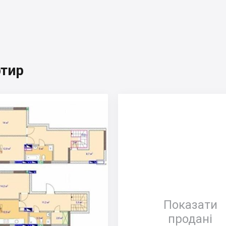
ртир
Показати
продані