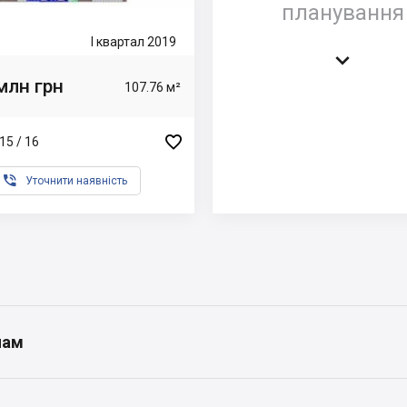
планування
I квартал 2019

млн грн
107.76 м²

15 / 16

Уточнити наявність
нам