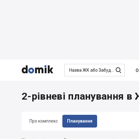




О
2-рівневі планування в
Про комплекс
Планування