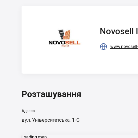
Novosell Invest
Novosell 

www.novosell-
Розташування
Адреса
вул. Університетська, 1-С
Loading map...