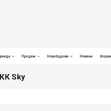



ренда
Продаж
Новобудови
Новини
Фору
 ЖК Sky