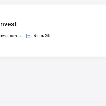
Invest

invest.com.ua
Форум ЖК